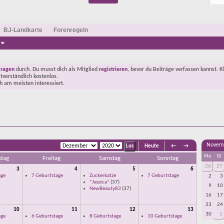
BJ-Landkarte
Forenregeln
Fragen
durch. Du musst dich als Mitglied
registrieren
, bevor du Beiträge verfassen kannst. K
stverständlich kostenlos.
ch am meisten interessiert.
Novem
Heute
←
→
Mo
Di
tag
Freitag
Samstag
Sonntag
26
27
3
4
5
6
age
7 Geburtstage
Zuckerkatze
7 Geburtstage
2
3
*Jessica*
(37)
9
10
NewBeauty83
(37)
16
17
23
24
10
11
12
13
30
1
age
6 Geburtstage
8 Geburtstage
10 Geburtstage