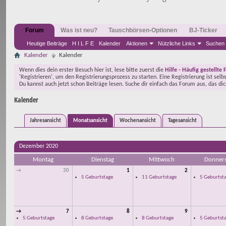
Forum
Was ist neu?
Tauschbörsen-Optionen
BJ-Ticker
Heutige Beiträge
H I L F E
Kalender
Aktionen
Nützliche Links
Suchen
Kalender
Kalender
Wenn dies dein erster Besuch hier ist, lese bitte zuerst die
Hilfe - Häufig gestellte 
'Registrieren', um den Registrierungsprozess zu starten. Eine Registrierung ist selb
Du kannst auch jetzt schon Beiträge lesen. Suche dir einfach das Forum aus, das di
Kalender
Jahresansicht
Monatsansicht
Wochenansicht
Tagesansicht
Dezember 2020
Montag
Dienstag
Mittwoch
Donners
→
30
1
2
5 Geburtstage
11 Geburtstage
5 Geburtst
→
7
8
9
5 Geburtstage
8 Geburtstage
8 Geburtstage
5 Geburtst