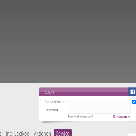
Login
Benutzername
Passwort
Passwort vergessen?
Einloggen >>
s
Inci-Lexikon
Aktionen
Service