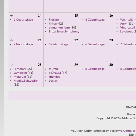
→
14
15
16
6 Geburtstage
Florine
8 Geburtstage
Wichtelkin
kitten
(42)
Auryn
(36)
cinnamon_bun
(34)
Vindicated
BitterSweetSymphony
Layabout
(2
→
21
22
23
7 Geburtstage
6 Geburtstage
6 Geburtstage
7 Geburtst
→
28
29
30
Himarari
(55)
muffin
8 Geburtstage
6 Geburtst
Vampirini
(41)
MÜNGGI
(47)
MetalCat
(35)
Highdee
Kranke.Schwester
Losian
(32)
Alle Zei
Power
Copyright ©2026 Adduco Digit
vBulletin Optimisation provided by
vB Optimise 
Digi