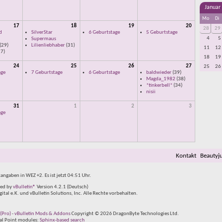
Januar
Mo
Di
17
18
19
20
28
29
d
SilverStar
6 Geburtstage
5 Geburtstage
4
5
Supermaus
(29)
Lilienliebhaber
(31)
11
12
7)
18
19
24
25
26
27
25
26
age
7 Geburtstage
6 Geburtstage
baldwieder
(39)
Magda_1982
(38)
*tinkerbell*
(34)
nisii
31
1
2
3
age
Kontakt
Beautyj
tangaben in WEZ +2. Es ist jetzt
04:51
Uhr.
ed by
vBulletin®
Version 4.2.1 (Deutsch)
al e.K. und vBulletin Solutions, Inc. Alle Rechte vorbehalten.
(Pro)
-
vBulletin Mods & Addons
Copyright © 2026 DragonByte Technologies Ltd.
tal Point modules:
Sphinx-based search