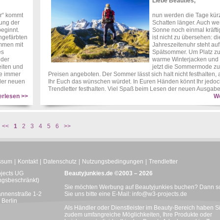
Liebe Beauties,
r“ kommt
nun werden die Tage kür
bung der
Schatten länger. Auch w
eginnt.
Sonne noch einmal kräftig
ngefärbten
ist nicht zu übersehen: di
sammen mit
Jahreszeitenuhr steht auf
es
Spätsommer. Um Platz zu 
 der
warme Winterjacken und 
eiten und
jetzt die Sommermode zu
ie immer
Preisen angeboten. Der Sommer lässt sich halt nicht festhalten
der neuen
Ihr Euch das wünschen würdet. In Euren Händen könnt Ihr jedo
Trendletter festhalten. Viel Spaß beim Lesen der neuen Ausgabe
erlesen >>
We
<<
1
2
3
4
5
6
>>
ssum
Kontakt
Datenschutz
Nutzungsbedingungen
Trendletter
ojects UG
Beautyjunkies.de ©2003 – 2026
ngsbeschränkt)
Sie möchten Werbung auf Beautyjunkies buchen? Dann s
nnenstraße 1-2
Sie uns bitte eine E-Mail:
info@w3-projects.de
Berlin
Als Händler oder Dienstleister im Beauty-Bereich haben S
zudem umfangreiche Möglichkeiten, Ihre Produkte oder