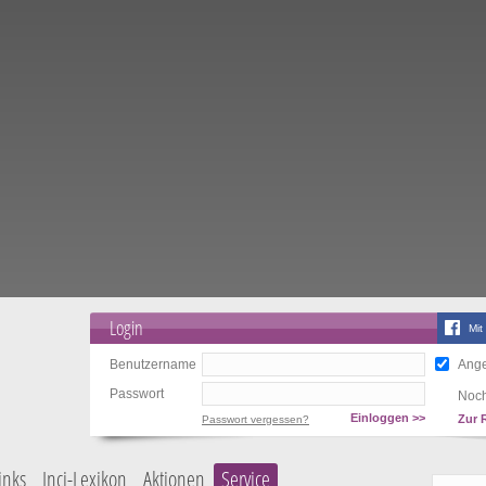
Login
Mit
Benutzername
Ange
Passwort
Noch
Einloggen >>
Zur 
Passwort vergessen?
inks
Inci-Lexikon
Aktionen
Service