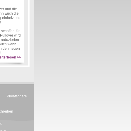
zer und die
enn Euch die
 einheizt, es
e
schaffen für
Pullover wird
 reduzierten
, auch wenn
ch den neuen
!
iterlesen >>
Privatsphäre
chreiben
ie