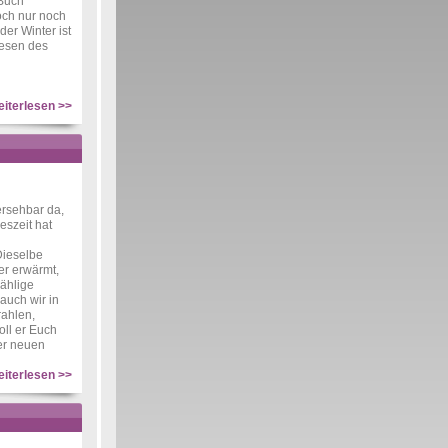
Buch
och nur noch
der Winter ist
Lesen des
iterlesen >>
ersehbar da,
eszeit hat
Dieselbe
r erwärmt,
zählige
auch wir in
rahlen,
oll er Euch
er neuen
iterlesen >>