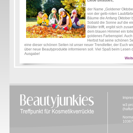
Liebe Beauties,
der Name „Goldener Oktobe
von der gelb-roten Laubfär
Bäume die Anfang Oktober b
Sobald die Sonne auf die ei
Blätter trifft, ergibt sich zu
dem blauen Himmel ein toll
goldenes Farbenspiel. Auch
Herbst hat seine schönen S
eine dieser schönen Seiten ist unser neuer Trendletter, der Euch w
über neue Beautyprodukte informieren soll. Viel Spaß beim Lesen 
Ausgabe!
Weit
Impre
w3 pr
(haftu
Norma
10367 