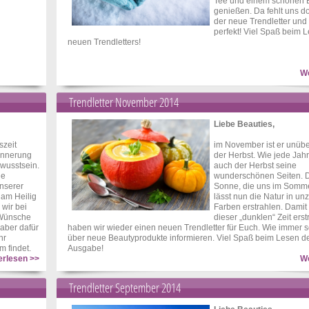
Tee und einem schönen 
genießen. Da fehlt uns d
der neue Trendletter und 
perfekt! Viel Spaß beim 
neuen Trendletters!
We
Trendletter November 2014
Liebe Beauties,
szeit
im November ist er unüb
rinnerung
der Herbst. Wie jede Jahr
ewusstsein.
auch der Herbst seine
ie
wunderschönen Seiten. 
nserer
Sonne, die uns im Somme
 am Heilig
lässt nun die Natur in un
wir bei
Farben erstrahlen. Damit 
 Wünsche
dieser „dunklen“ Zeit erst
 aber dafür
haben wir wieder einen neuen Trendletter für Euch. Wie immer s
hr
über neue Beautyprodukte informieren. Viel Spaß beim Lesen d
m findet.
Ausgabe!
erlesen >>
We
Trendletter September 2014