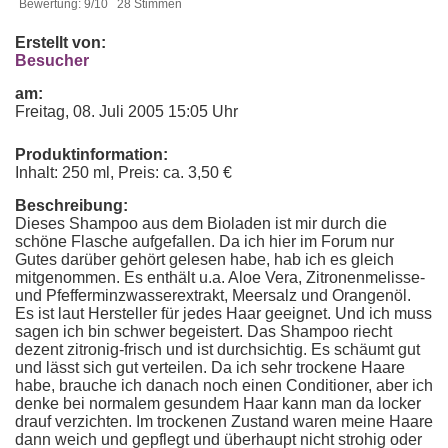
Bewertung: 9/10 28 Stimmen
Erstellt von:
Besucher
am:
Freitag, 08. Juli 2005 15:05 Uhr
Produktinformation:
Inhalt: 250 ml, Preis: ca. 3,50 €
Beschreibung:
Dieses Shampoo aus dem Bioladen ist mir durch die
schöne Flasche aufgefallen. Da ich hier im Forum nur
Gutes darüber gehört gelesen habe, hab ich es gleich
mitgenommen. Es enthält u.a. Aloe Vera, Zitronenmelisse-
und Pfefferminzwasserextrakt, Meersalz und Orangenöl.
Es ist laut Hersteller für jedes Haar geeignet. Und ich muss
sagen ich bin schwer begeistert. Das Shampoo riecht
dezent zitronig-frisch und ist durchsichtig. Es schäumt gut
und lässt sich gut verteilen. Da ich sehr trockene Haare
habe, brauche ich danach noch einen Conditioner, aber ich
denke bei normalem gesundem Haar kann man da locker
drauf verzichten. Im trockenen Zustand waren meine Haare
dann weich und gepflegt und überhaupt nicht strohig oder