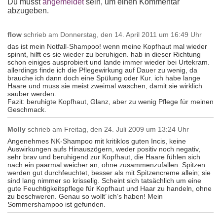
Du musst
angemeldet
sein, um einen Kommentar
abzugeben.
flow
schrieb am
Donnerstag, den 14. April 2011 um 16:49 Uhr
das ist mein Notfall-Shampoo! wenn meine Kopfhaut mal wieder
spinnt, hilft es sie wieder zu beruhigen. hab in dieser Richtung
schon einiges ausprobiert und lande immer wieder bei Urtekram.
allerdings finde ich die Pflegewirkung auf Dauer zu wenig, da
brauche ich dann doch eine Spülung oder Kur. ich habe lange
Haare und muss sie meist zweimal waschen, damit sie wirklich
sauber werden.
Fazit: beruhigte Kopfhaut, Glanz, aber zu wenig Pflege für meinen
Geschmack.
Molly
schrieb am
Freitag, den 24. Juli 2009 um 13:24 Uhr
Angenehmes NK-Shampoo mit kritiklos guten Incis, keine
Auswirkungen aufs Hinauszögern, weder positiv noch negativ,
sehr brav und beruhigend zur Kopfhaut, die Haare fühlen sich
nach ein paarmal weicher an, ohne zusammenzufallen. Spitzen
werden gut durchfeuchtet, besser als mit Spitzencreme allein; sie
sind lang nimmer so krisselig. Scheint sich tatsächlich um eine
gute Feuchtigkeitspflege für Kopfhaut und Haar zu handeln, ohne
zu beschweren. Genau so wollt’ ich’s haben! Mein
Sommershampoo ist gefunden.