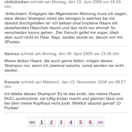
chilichicken
schrieb am
Montag, den 15. Juni 2009 um 19:49
Uhr
:dollschaem: Entgegen der Allgemeinen Meinung muss ich sagen,
dass dieses Shampoo eines der wenigen is welches bei mir
absolut durchgefallen ist- ich bekam total trockene Haare mit
abstehenden Häärchen davon und das nicht nur einmal! So
verschieden kanns gehen...Der Geruch gefiel mir super, blieb
aber auch nicht im Haar. Naja, sauber wurde es, darum von mir
3Punkte.
Sarissa
schrieb am
Montag, den 06. April 2009 um 23:38 Uhr
Meine dicken Haare, die auch gerne fetten, mögen dieses
Shampoo nur, wenn ich zweimal wasche, sonst werden sie nicht
sauber...
Kanarie
schrieb am
Mittwoch, den 19. November 2008 um 08:57
Uhr
Ich liiiiebe dieses Shampoo! Es ist das erste, das meine Haare
NULL austrocknet, sie luftig-locker macht und glänzen lässt und
bei dem meine Kopfhaut nicht juckt. Wirklich absolut genial! 10
Punkte!
<<
1
2
3
4
5
6
>>