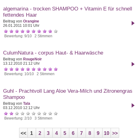
algemarina - trocken SHAMPOO + Vitamin E für schnell
fettendes Haar
Beitrag von
Orangine
26.01.2011 10:01 Uhr
Bewertung: 9/10 2 Stimmen
CulumNatura - corpus Haut- & Haarwäsche
Beitrag von
RougeNoir
13.12.2010 21:12 Uhr
Bewertung: 10/10 2 Stimmen
Guhl - Prachtvoll Lang Aloe Vera-Milch und Zitronengras
Shampoo
Beitrag von
Tala
03.12.2010 12:12 Uhr
Bewertung: 2/10 3 Stimmen
<<
1
2
3
4
5
6
7
8
9
10
>>