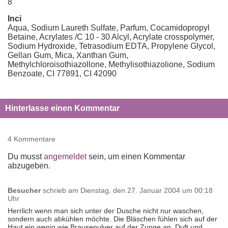
8
Inci
Aqua, Sodium Laureth Sulfate, Parfum, Cocamidopropyl
Betaine, Acrylates /C 10 - 30 Alcyl, Acrylate crosspolymer,
Sodium Hydroxide, Tetrasodium EDTA, Propylene Glycol,
Gellan Gum, Mica, Xanthan Gum,
Methylchloroisothiazollone, Methylisothiazolione, Sodium
Benzoate, CI 77891, CI 42090
Hinterlasse einen Kommentar
4 Kommentare
Du musst
angemeldet
sein, um einen Kommentar
abzugeben.
Besucher
schrieb am
Dienstag, den 27. Januar 2004 um 00:18
Uhr
Herrlich wenn man sich unter der Dusche nicht nur waschen,
sondern auch abkühlen möchte. Die Bläschen fühlen sich auf der
Haut ein wenig wie Brausepulver auf der Zunge an. Duft und