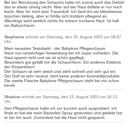
Bei der Benutzung des Schaums hatte ich zuerst auch das Gefühl
das er etwas streng riecht. Aber auf der Haut duftete er nur noch
leicht. Aber für mich kein Traumduft. Ich fand ihn ein klitzekleines
bisschen klebrig, aber er fühlte sich trotdem pflegend an.
Allerdings wohl wirklich nichts für extrem trockene Haut. Ist halt
ein Babyschaum.
Stephanie
schrieb am
Dienstag, den 26. August 2003 um 08:07
Uhr
Mein neuestes Testobjekt - der Babylove Pflegeschaum.
Nach nun einwöchiger Anwendung bin ich super zufrieden. Die
Haut spannt nicht und sie ist schön gepflegt.
Besonders gut gefällt mir die Schaumform. Ein anderes Erlebnis
der Körperlotion!
Der Schaum ist sehr weich und zieht schnell und sehr gut ein.
Der Duft ist sehr neutral, stört keine anderen Kosmetikprodukte.
Die zweite Flasche Babylove Pflegeschaum steht bei mir schon
bereit.
Shadow
schrieb am
Samstag, den 23. August 2003 um 18:13
Uhr
Den Pflegeschaum habe ich vor kurzem auch ausprobiert. Ich
finde er hat wie mein Backofen-Spray gestunken und geklebt hat
er bei mir auch. Zumindest hat die Haut nicht gespannt.