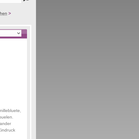
chen
>
illebluete,
puelen.
nander
Eindruck