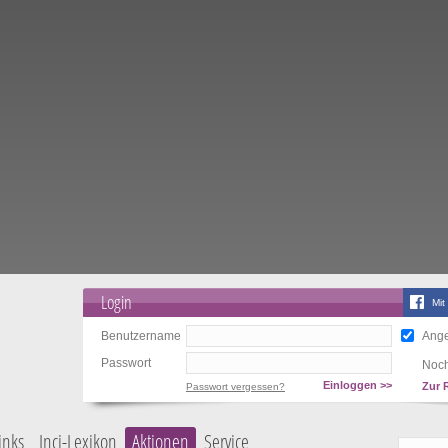
Login
Mit
Benutzername
Ange
Passwort
Noch
Einloggen >>
Zur 
Passwort vergessen?
inks
Inci-Lexikon
Aktionen
Service