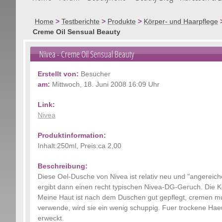
Home
>
Testberichte
>
Produkte
>
Körper- und Haarpflege
Creme Oil Sensual Beauty
Nivea
- Creme Oil Sensual Beauty
Erstellt von:
Besucher
am:
Mittwoch, 18. Juni 2008 16:09 Uhr
Link:
Nivea
Produktinformation:
Inhalt:250ml, Preis:ca 2,00
Beschreibung:
Diese Oel-Dusche von Nivea ist relativ neu und "angereicher
ergibt dann einen recht typischen Nivea-DG-Geruch. Die Kon
Meine Haut ist nach dem Duschen gut gepflegt, cremen m
verwende, wird sie ein wenig schuppig. Fuer trockene Hae
erweckt.