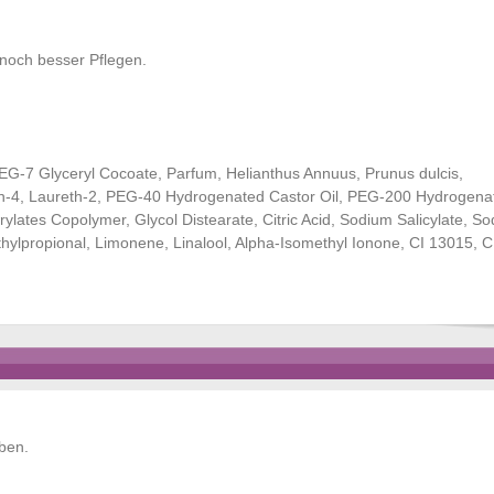
 noch besser Pflegen.
EG-7 Glyceryl Cocoate, Parfum, Helianthus Annuus, Prunus dulcis,
eth-4, Laureth-2, PEG-40 Hydrogenated Castor Oil, PEG-200 Hydrogena
ylates Copolymer, Glycol Distearate, Citric Acid, Sodium Salicylate, S
ylpropional, Limonene, Linalool, Alpha-Isomethyl Ionone, CI 13015, 
ben.