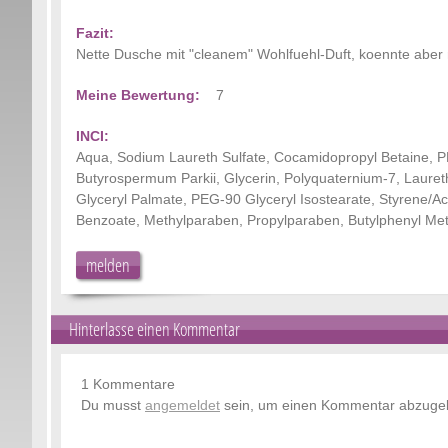
Fazit:
Nette Dusche mit "cleanem" Wohlfuehl-Duft, koennte aber
Meine Bewertung:
7
INCI:
Aqua, Sodium Laureth Sulfate, Cocamidopropyl Betaine, P
Butyrospermum Parkii, Glycerin, Polyquaternium-7, Laur
Glyceryl Palmate, PEG-90 Glyceryl Isostearate, Styrene/Acr
Benzoate, Methylparaben, Propylparaben, Butylphenyl Meth
melden
Hinterlasse einen Kommentar
1 Kommentare
Du musst
angemeldet
sein, um einen Kommentar abzuge