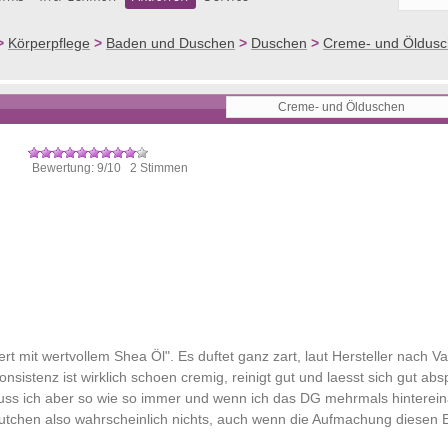
>
Körperpflege
>
Baden und Duschen
>
Duschen
>
Creme- und Öldus
Bewertung: 9/10 2 Stimmen
t mit wertvollem Shea Öl". Es duftet ganz zart, laut Hersteller nach Van
sistenz ist wirklich schoen cremig, reinigt gut und laesst sich gut abs
uss ich aber so wie so immer und wenn ich das DG mehrmals hinterei
utchen also wahrscheinlich nichts, auch wenn die Aufmachung diesen 