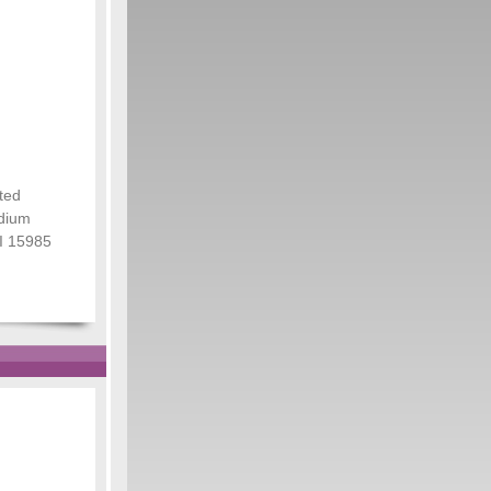
ted
odium
CI 15985