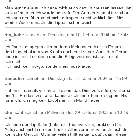
Uhr
Man lernt nie aus. Ich habe mich auch dazu hinreissen lassen, ihn
zu kaufen, aber ich wurde bestraft. Der Geruch ist total furchtbar.
Ich kann den überhaupt nicht ertragen, riecht wirklich fies. Nie
wieder. Aber er macht die Lippen schon weich.
rita_babe
schrieb am
Dienstag, den 10. Februar 2004 um 15:43
Uhr
Ich finde - entgegen aller anderen Meinungen hier im Forum -
den Lippenbalsam von Kiehl's auch echt super. Auch den Geruch
finde ich nicht schlimm und die Pflegewirkung ist auch nicht
schlecht.
Für mich kein no-go, sondern ein must-have.
Besucher
schrieb am
Dienstag, den 13. Januar 2004 um 16:59
Uhr
Hab mich damals verführen lassen, das Ding zu kaufen, weil er so
ein "In"-Produkt war, aber kannste echt inne Tonne kloppen. Nix
für mich, ich mag kein Erdöl mehr im Mund haben.
she_said
schrieb am
Mittwoch, den 29. Oktober 2003 um 10:49
Uhr
Ich finde den Lip Balm (habe die Tubenversion, praktisch fürs
Auto) auch nicht soo den Brüller. Allen voran nervt auch mich der
komische Geruch (Gummi-Reifen trifft es ganz gut), dann dieser