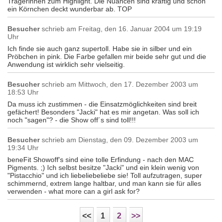
Trägerinnen zum Highlight. Die Nuancen sind kräftig und schon
ein Körnchen deckt wunderbar ab. TOP
Besucher
schrieb am
Freitag, den 16. Januar 2004 um 19:19
Uhr
Ich finde sie auch ganz supertoll. Habe sie in silber und ein
Pröbchen in pink. Die Farbe gefallen mir beide sehr gut und die
Anwendung ist wirklich sehr vielseitig.
Besucher
schrieb am
Mittwoch, den 17. Dezember 2003 um
18:53 Uhr
Da muss ich zustimmen - die Einsatzmöglichkeiten sind breit
gefächert! Besonders "Jacki" hat es mir angetan. Was soll ich
noch "sagen"? - die Show off´s sind toll!!!
Besucher
schrieb am
Dienstag, den 09. Dezember 2003 um
19:34 Uhr
beneFit Showoff's sind eine tolle Erfindung - nach den MAC
Pigments. ;) Ich selbst besitze "Jacki" und ein klein wenig von
"Pistacchio" und ich liebeliebeliebe sie! Toll aufzutragen, super
schimmernd, extrem lange haltbar, und man kann sie für alles
verwenden - what more can a girl ask for?
<<
1
2
>>