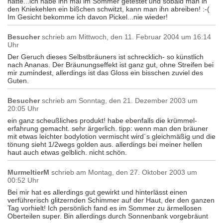
hatte...ich habe ihn mal im Sommer getestet und sobald man in
den Kniekehlen ein bißchen schwitzt, kann man ihn abreiben! :-(
Im Gesicht bekomme ich davon Pickel...nie wieder!
Besucher
schrieb am
Mittwoch, den 11. Februar 2004 um 16:14
Uhr
Der Geruch dieses Selbstbräuners ist schrecklich- so künstlich
nach Ananas. Der Bräunungseffekt ist ganz gut, ohne Streifen bei
mir zumindest, allerdings ist das Gloss ein bisschen zuviel des
Guten.
Besucher
schrieb am
Sonntag, den 21. Dezember 2003 um
20:05 Uhr
ein ganz scheußliches produkt! habe ebenfalls die krümmel-
erfahrung gemacht. sehr ärgerlich. tipp: wenn man den bräuner
mit etwas leichter bodylotion vermischt wird´s gleichmäßig und die
tönung sieht 1/2wegs golden aus. allerdings bei meiner hellen
haut auch etwas gelblich. nicht schön.
MurmeltierM
schrieb am
Montag, den 27. Oktober 2003 um
00:52 Uhr
Bei mir hat es allerdings gut gewirkt und hinterlässt einen
verführerisch glitzernden Schimmer auf der Haut, der den ganzen
Tag vorhielt! Ich persönlich fand es im Sommer zu ärmellosen
Oberteilen super. Bin allerdings durch Sonnenbank vorgebräunt