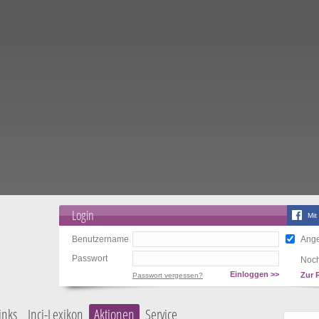
Login
Mit
Benutzername
Ange
Passwort
Noch
Einloggen >>
Zur 
Passwort vergessen?
inks
Inci-Lexikon
Aktionen
Service