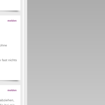
melden
 ohne
fast nichts
melden
 abziehen,