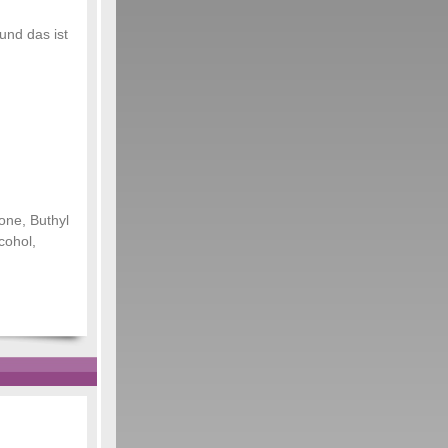
und das ist
one, Buthyl
cohol,