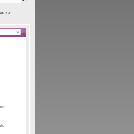
haut
>
und
ls