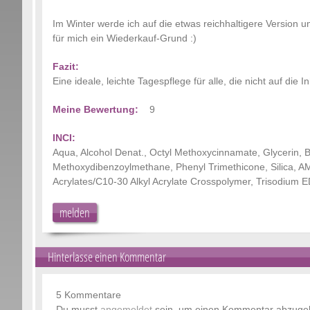
Im Winter werde ich auf die etwas reichhaltigere Version u
für mich ein Wiederkauf-Grund :)
Fazit:
Eine ideale, leichte Tagespflege für alle, die nicht auf die I
Meine Bewertung:
9
INCI:
Aqua, Alcohol Denat., Octyl Methoxycinnamate, Glycerin, Bu
Methoxydibenzoylmethane, Phenyl Trimethicone, Silica, AM
Acrylates/C10-30 Alkyl Acrylate Crosspolymer, Trisodium E
melden
Hinterlasse einen Kommentar
5 Kommentare
Du musst
angemeldet
sein, um einen Kommentar abzuge