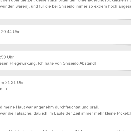
 mit den über die Zeit kleinen sich bildenden Unterlagerungspickelchen ( 
unden waren), und für die bei Shiseido immer so extrem hoch anges
 20:44 Uhr
:59 Uhr
esen Pflegewirkung. Ich halte von Shiseido Abstand!
um 21:31 Uhr
 :-(
 und meine Haut war angenehm durchfeuchtet und prall.
 war die Tatsache, daß ich im Laufe der Zeit immer mehr kleine Pickel