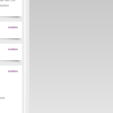
die bei mir
etzten
melden
melden
melden
chen