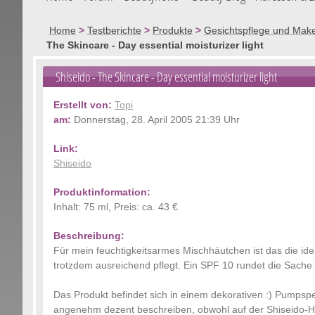
Home
>
Testberichte
>
Produkte
>
Gesichtspflege und Mak
The Skincare - Day essential moisturizer light
Shiseido
- The Skincare - Day essential moisturizer light
Erstellt von:
Topi
am:
Donnerstag, 28. April 2005 21:39 Uhr
Link:
Shiseido
Produktinformation:
Inhalt: 75 ml, Preis: ca. 43 €
Beschreibung:
Für mein feuchtigkeitsarmes Mischhäutchen ist das die idea
trotzdem ausreichend pflegt. Ein SPF 10 rundet die Sache
Das Produkt befindet sich in einem dekorativen :) Pumpspe
angenehm dezent beschreiben, obwohl auf der Shiseido-H