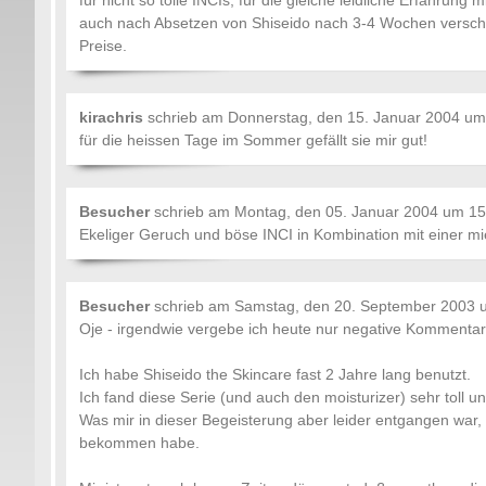
für nicht so tolle INCIs, für die gleiche leidliche Erfahrung
auch nach Absetzen von Shiseido nach 3-4 Wochen verschw
Preise.
kirachris
schrieb am
Donnerstag, den 15. Januar 2004 um
für die heissen Tage im Sommer gefällt sie mir gut!
Besucher
schrieb am
Montag, den 05. Januar 2004 um 15
Ekeliger Geruch und böse INCI in Kombination mit einer mi
Besucher
schrieb am
Samstag, den 20. September 2003 
Oje - irgendwie vergebe ich heute nur negative Kommentare
Ich habe Shiseido the Skincare fast 2 Jahre lang benutzt.
Ich fand diese Serie (und auch den moisturizer) sehr toll
Was mir in dieser Begeisterung aber leider entgangen war,
bekommen habe.