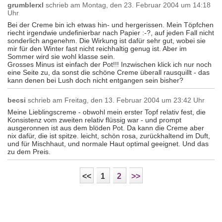
grumblerxl
schrieb am
Montag, den 23. Februar 2004 um 14:18
Uhr
Bei der Creme bin ich etwas hin- und hergerissen. Mein Töpfchen
riecht irgendwie undefinierbar nach Papier :-?, auf jeden Fall nicht
sonderlich angenehm. Die Wirkung ist dafür sehr gut, wobei sie
mir für den Winter fast nicht reichhaltig genug ist. Aber im
Sommer wird sie wohl klasse sein.
Grosses Minus ist einfach der Pot!!! Inzwischen klick ich nur noch
eine Seite zu, da sonst die schöne Creme überall rausquillt - das
kann denen bei Lush doch nicht entgangen sein bisher?
becsi
schrieb am
Freitag, den 13. Februar 2004 um 23:42 Uhr
Meine Lieblingscreme - obwohl mein erster Topf relativ fest, die
Konsistenz vom zweiten relativ flüssig war - und prompt
ausgeronnen ist aus dem blöden Pot. Da kann die Creme aber
nix dafür, die ist spitze. leicht, schön rosa, zurückhaltend im Duft,
und für Mischhaut, und normale Haut optimal geeignet. Und das
zu dem Preis.
<<
1
2
>>