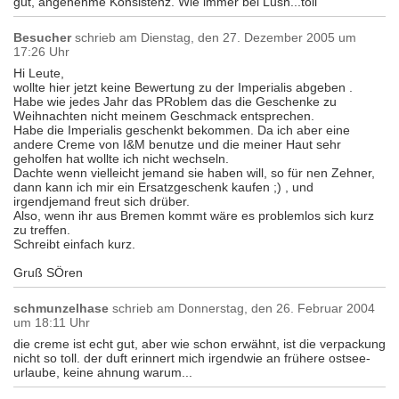
gut, angenehme Konsistenz. Wie immer bei Lush...toll
Besucher
schrieb am
Dienstag, den 27. Dezember 2005 um
17:26 Uhr
Hi Leute,
wollte hier jetzt keine Bewertung zu der Imperialis abgeben .
Habe wie jedes Jahr das PRoblem das die Geschenke zu
Weihnachten nicht meinem Geschmack entsprechen.
Habe die Imperialis geschenkt bekommen. Da ich aber eine
andere Creme von I&M benutze und die meiner Haut sehr
geholfen hat wollte ich nicht wechseln.
Dachte wenn vielleicht jemand sie haben will, so für nen Zehner,
dann kann ich mir ein Ersatzgeschenk kaufen ;) , und
irgendjemand freut sich drüber.
Also, wenn ihr aus Bremen kommt wäre es problemlos sich kurz
zu treffen.
Schreibt einfach kurz.
Gruß SÖren
schmunzelhase
schrieb am
Donnerstag, den 26. Februar 2004
um 18:11 Uhr
die creme ist echt gut, aber wie schon erwähnt, ist die verpackung
nicht so toll. der duft erinnert mich irgendwie an frühere ostsee-
urlaube, keine ahnung warum...