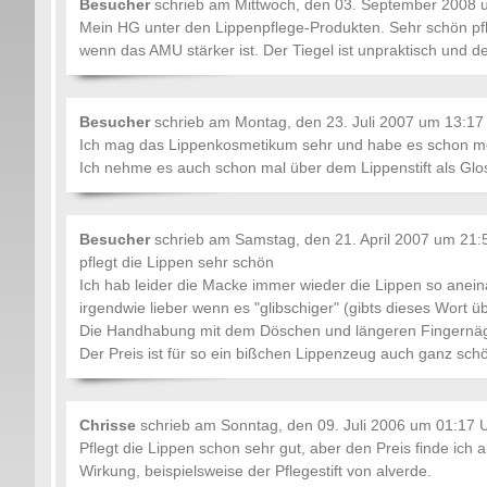
Besucher
schrieb am
Mittwoch, den 03. September 2008 
Mein HG unter den Lippenpflege-Produkten. Sehr schön pfl
wenn das AMU stärker ist. Der Tiegel ist unpraktisch und d
Besucher
schrieb am
Montag, den 23. Juli 2007 um 13:17
Ich mag das Lippenkosmetikum sehr und habe es schon me
Ich nehme es auch schon mal über dem Lippenstift als Glo
Besucher
schrieb am
Samstag, den 21. April 2007 um 21:
pflegt die Lippen sehr schön
Ich hab leider die Macke immer wieder die Lippen so anei
irgendwie lieber wenn es "glibschiger" (gibts dieses Wort übe
Die Handhabung mit dem Döschen und längeren Fingernägel
Der Preis ist für so ein bißchen Lippenzeug auch ganz sch
Chrisse
schrieb am
Sonntag, den 09. Juli 2006 um 01:17 
Pflegt die Lippen schon sehr gut, aber den Preis finde ich 
Wirkung, beispielsweise der Pflegestift von alverde.