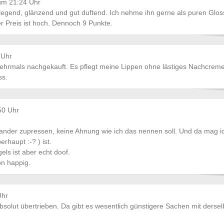
um 21:24 Uhr
egend, glänzend und gut duftend. Ich nehme ihn gerne als puren Glos
er Preis ist hoch. Dennoch 9 Punkte.
 Uhr
hrmals nachgekauft. Es pflegt meine Lippen ohne lästiges Nachcrem
ss.
50 Uhr
nander zupressen, keine Ahnung wie ich das nennen soll. Und da mag i
rhaupt :-? ) ist.
s ist aber echt doof.
ön happig.
Uhr
absolut übertrieben. Da gibt es wesentlich günstigere Sachen mit derse