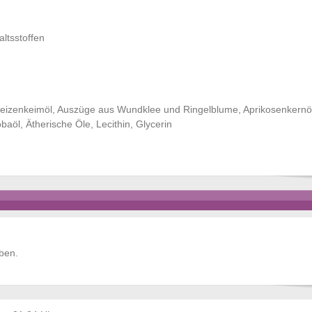
ltsstoffen
Weizenkeimöl, Auszüge aus Wundklee und Ringelblume, Aprikosenkernö
aöl, Ätherische Öle, Lecithin, Glycerin
ben.