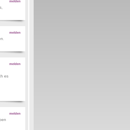
melden
s,
melden
en.
melden
ch es
melden
lben