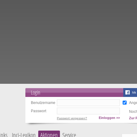
Login
Mit
Benutzername
Ange
Passwort
Noch
Einloggen >>
Zur 
Passwort vergessen?
inks
Inci-Lexikon
Aktionen
Service