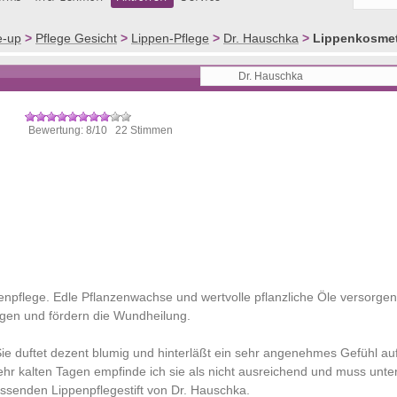
e-up
>
Pflege Gesicht
>
Lippen-Pflege
>
Dr. Hauschka
>
Lippenkosme
Bewertung: 8/10 22 Stimmen
enpflege. Edle Pflanzenwachse und wertvolle pflanzliche Öle versorgen
egen und fördern die Wundheilung.
Sie duftet dezent blumig und hinterläßt ein sehr angenehmes Gefühl au
 sehr kalten Tagen empfinde ich sie als nicht ausreichend und muss unte
ssenden Lippenpflegestift von Dr. Hauschka.