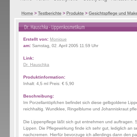
Home
>
Testberichte
>
Produkte
>
Gesichtspflege und Mak
Dr. Hauschka
- Lippenkosmetikum
Erstellt von:
Monique
am:
Samstag, 02. April 2005 11:59 Uhr
Link:
Dr. Hauschka
Produktinformation:
Inhalt: 4,5 ml Preis: € 5,90
Beschreibung:
Im Porzellantöpfchen befindet sich diese gelbgoldene Lipp
reichhaltig. Wundklee, Ringelblume und Johanniskraut pfl
Die Lippenpflege läßt sich gut entnehmen und auftragen. 
Lippen. Die Pflegewirkung finde ich sehr gut, lediglich an
nachcremen. Hierfür bevorzuge ich allerdings dann den pa