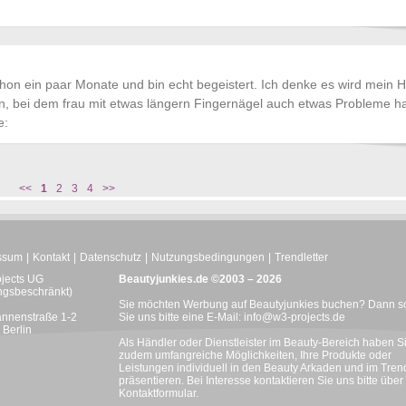
 ein paar Monate und bin echt begeistert. Ich denke es wird mein H
n, bei dem frau mit etwas längern Fingernägel auch etwas Probleme ha
e:
<<
1
2
3
4
>>
ssum
Kontakt
Datenschutz
Nutzungsbedingungen
Trendletter
ojects UG
Beautyjunkies.de ©2003 – 2026
ngsbeschränkt)
Sie möchten Werbung auf Beautyjunkies buchen? Dann s
nnenstraße 1-2
Sie uns bitte eine E-Mail:
info@w3-projects.de
Berlin
Als Händler oder Dienstleister im Beauty-Bereich haben S
zudem umfangreiche Möglichkeiten, Ihre Produkte oder
Leistungen individuell in den Beauty Arkaden und im Trend
präsentieren. Bei Interesse kontaktieren Sie uns bitte über
Kontaktformular
.