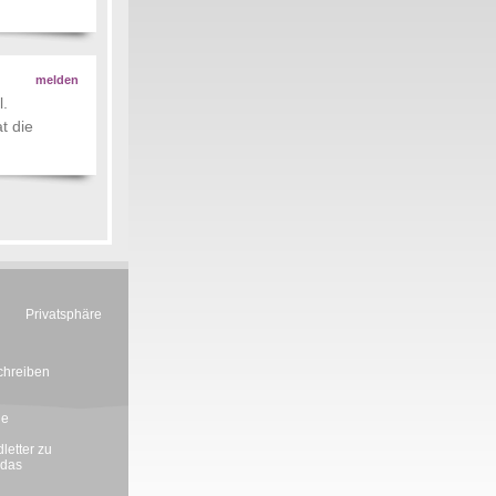
melden
l.
t die
Privatsphäre
chreiben
ie
letter zu
 das