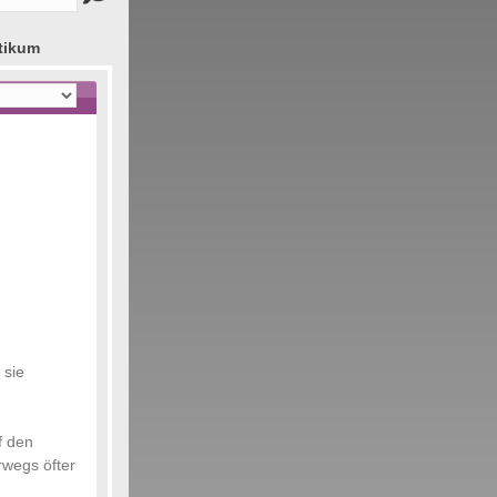
tikum
 sie
f den
rwegs öfter