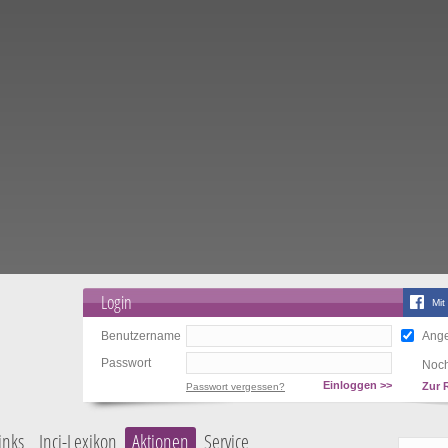
Login
Mit
Benutzername
Ange
Passwort
Noch
Einloggen >>
Zur 
Passwort vergessen?
inks
Inci-Lexikon
Aktionen
Service