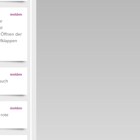
melden
hr
st
m Öffnen der
ufklappen
melden
 auch
melden
 rote