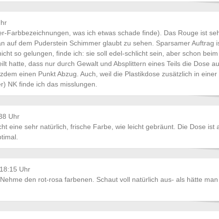
hr
mer-Farbbezeichnungen, was ich etwas schade finde). Das Rouge ist se
an auf dem Puderstein Schimmer glaubt zu sehen. Sparsamer Auftrag i
cht so gelungen, finde ich: sie soll edel-schlicht sein, aber schon bei
lt hatte, dass nur durch Gewalt und Absplittern eines Teils die Dose a
rotzdem einen Punkt Abzug. Auch, weil die Plastikdose zusätzlich in einer
er) NK finde ich das misslungen.
38 Uhr
t eine sehr natürlich, frische Farbe, wie leicht gebräunt. Die Dose ist
timal.
18:15 Uhr
. Nehme den rot-rosa farbenen. Schaut voll natürlich aus- als hätte man