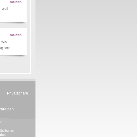
melden
e auf
melden
 wie
agbar.
Privatsphäre
chreiben
ie
letter zu
 das