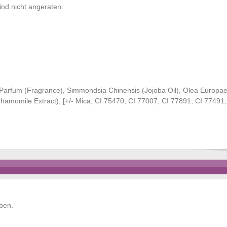
ind nicht angeraten.
, Parfum (Fragrance), Simmondsia Chinensis (Jojoba Oil), Olea Europae
Chamomile Extract), [+/- Mica, CI 75470, CI 77007, CI 77891, CI 77491
ben.