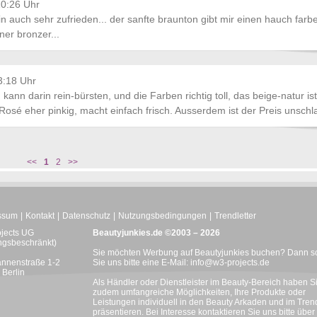
20:26 Uhr
n auch sehr zufrieden... der sanfte braunton gibt mir einen hauch farb
ner bronzer...
3:18 Uhr
ann darin rein-bürsten, und die Farben richtig toll, das beige-natur ist
sé eher pinkig, macht einfach frisch. Ausserdem ist der Preis unschl
<<
1
2
>>
ssum
Kontakt
Datenschutz
Nutzungsbedingungen
Trendletter
ojects UG
Beautyjunkies.de ©2003 – 2026
ngsbeschränkt)
Sie möchten Werbung auf Beautyjunkies buchen? Dann s
nnenstraße 1-2
Sie uns bitte eine E-Mail:
info@w3-projects.de
Berlin
Als Händler oder Dienstleister im Beauty-Bereich haben S
zudem umfangreiche Möglichkeiten, Ihre Produkte oder
Leistungen individuell in den Beauty Arkaden und im Trend
präsentieren. Bei Interesse kontaktieren Sie uns bitte über