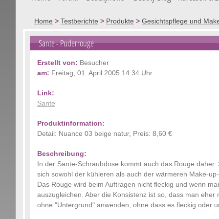
Home
>
Testberichte
>
Produkte
>
Gesichtspflege und Mak
Sante
- Puderrouge
Erstellt von:
Besucher
am:
Freitag, 01. April 2005 14:34 Uhr
Link:
Sante
Produktinformation:
Detail: Nuance 03 beige natur, Preis: 8,60 €
Beschreibung:
In der Sante-Schraubdose kommt auch das Rouge daher. Sehr
sich sowohl der kühleren als auch der wärmeren Make-up-
Das Rouge wird beim Auftragen nicht fleckig und wenn ma
auszugleichen. Aber die Konsistenz ist so, dass man eher
ohne "Untergrund" anwenden, ohne dass es fleckig oder u