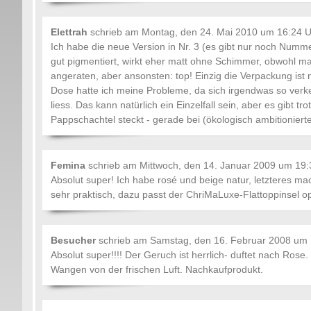
Elettrah
schrieb am
Montag, den 24. Mai 2010 um 16:24 U
Ich habe die neue Version in Nr. 3 (es gibt nur noch Num
gut pigmentiert, wirkt eher matt ohne Schimmer, obwohl m
angeraten, aber ansonsten: top! Einzig die Verpackung ist ni
Dose hatte ich meine Probleme, da sich irgendwas so verkei
liess. Das kann natürlich ein Einzelfall sein, aber es gibt t
Pappschachtel steckt - gerade bei (ökologisch ambitioniert
Femina
schrieb am
Mittwoch, den 14. Januar 2009 um 19:
Absolut super! Ich habe rosé und beige natur, letzteres mach
sehr praktisch, dazu passt der ChriMaLuxe-Flattoppinsel op
Besucher
schrieb am
Samstag, den 16. Februar 2008 um 
Absolut super!!!! Der Geruch ist herrlich- duftet nach Rose
Wangen von der frischen Luft. Nachkaufprodukt.