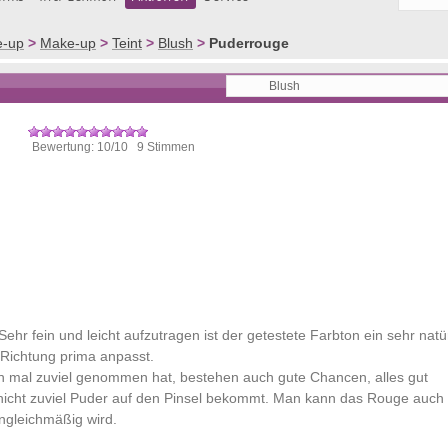
e-up
>
Make-up
>
Teint
>
Blush
>
Puderrouge
Bewertung: 10/10 9 Stimmen
 fein und leicht aufzutragen ist der getestete Farbton ein sehr natür
Richtung prima anpasst.
n mal zuviel genommen hat, bestehen auch gute Chancen, alles gut
 nicht zuviel Puder auf den Pinsel bekommt. Man kann das Rouge auch
ngleichmäßig wird.