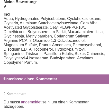
Meine Bewertung:
9
Inci
Aqua, Hydrogenated Polyisobutene, Cyclohexasiloxane,
Glycerin, Aluminum Starchoctenylsuccinate, Cera Alba,
Acetlyated Glycolstearate, Cetyl PEG/PPG-10/1
Dimethicone, Butyrospermum Parkii, Macadamiaternifolia,
Glycinesoja, Methylparaben, Coriandrum Sativum,
Arginine PCA, 2-Oleamido-1,3-Octadecanediol,
Magnesium Sulfate, Prunus Armeniaca, Phenoxyethanol,
Disodium EDTA, Tocopherol, Hydroxypalmitoyl,
Spinganine, Tristearin, Passiflora Edulis, Buxus Chinensis,
Polyglyceryl-4 Isostearate, Buthylparaben, Acrylates
Copolymer, Parfum.
Hinterlasse einen Kommentar
2 Kommentare
Du musst
angemeldet
sein, um einen Kommentar
abzugeben.