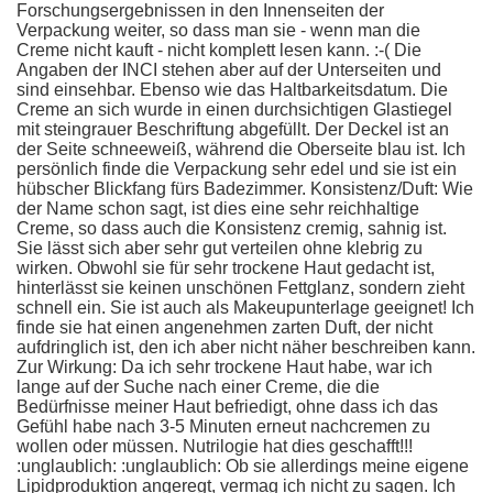
Forschungsergebnissen in den Innenseiten der
Verpackung weiter, so dass man sie - wenn man die
Creme nicht kauft - nicht komplett lesen kann. :-( Die
Angaben der INCI stehen aber auf der Unterseiten und
sind einsehbar. Ebenso wie das Haltbarkeitsdatum. Die
Creme an sich wurde in einen durchsichtigen Glastiegel
mit steingrauer Beschriftung abgefüllt. Der Deckel ist an
der Seite schneeweiß, während die Oberseite blau ist. Ich
persönlich finde die Verpackung sehr edel und sie ist ein
hübscher Blickfang fürs Badezimmer. Konsistenz/Duft: Wie
der Name schon sagt, ist dies eine sehr reichhaltige
Creme, so dass auch die Konsistenz cremig, sahnig ist.
Sie lässt sich aber sehr gut verteilen ohne klebrig zu
wirken. Obwohl sie für sehr trockene Haut gedacht ist,
hinterlässt sie keinen unschönen Fettglanz, sondern zieht
schnell ein. Sie ist auch als Makeupunterlage geeignet! Ich
finde sie hat einen angenehmen zarten Duft, der nicht
aufdringlich ist, den ich aber nicht näher beschreiben kann.
Zur Wirkung: Da ich sehr trockene Haut habe, war ich
lange auf der Suche nach einer Creme, die die
Bedürfnisse meiner Haut befriedigt, ohne dass ich das
Gefühl habe nach 3-5 Minuten erneut nachcremen zu
wollen oder müssen. Nutrilogie hat dies geschafft!!!
:unglaublich: :unglaublich: Ob sie allerdings meine eigene
Lipidproduktion angeregt, vermag ich nicht zu sagen. Ich