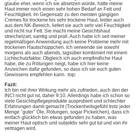
glaube eher, wenn ich sie absetzen würde, hätte meine
Haut immer noch einen sehr hohen Bedarf an Fett und
Feuchtigkeit. Im Gegensatz zu den meisten gängigen
Cremes für trockene bis sehr trockene Haut, leider auch
aus dem NK-Bereich, liefert sie auch sehr viel Feuchtigkeit
und nicht nur Fett. Sie macht meine Gesichtshaut
streichelzart, samtig und prall. Auch habe ich seit meiner
regelmäßigen Anwendung auch keine Probleme mehr mit
trockenen Hautschüppchen. Ich verwende sie sowohl
morgens als auch abends, tagsüber kombiniert mit einem
Lichtschutzfaktor. Obgleich ich auch empfindliche Haut
habe, die zu Rötungen neigt, habe ich hier keine
Anzeichen dafür gefunden, so dass ich sie euch guten
Gewissens empfehlen kann. :top:
Fazit:
Ich bin mit ihrer Wirkung mehr als zufrieden, auch den der
INCI nicht gut ist, daher 9:10. Allerdings habe ich schon so
viele Gesichtspflegeprodukte ausprobiert und schlechter
Erfahrungen damit gemacht (Trockenheitsgefühl trotz jeder
Menge "guter" Öle, Rötungen, sogar Pickelchen), dass ich
einfach glücklich bin etwas gefunden zu haben, was
meiner Haut optisch und subjektiv sehr gut tut und von ihr
vertragen wird.