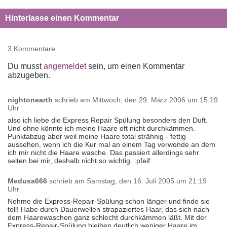
Hinterlasse einen Kommentar
3 Kommentare
Du musst
angemeldet
sein, um einen Kommentar
abzugeben.
nightonearth
schrieb am
Mittwoch, den 29. März 2006 um 15:19
Uhr
also ich liebe die Express Repair Spülung besonders den Duft.
Und ohne könnte ich meine Haare oft nicht durchkämmen.
Punktabzug aber weil meine Haare total strähnig - fettig
aussehen, wenn ich die Kur mal an einem Tag verwende an dem
ich mir nicht die Haare wasche. Das passiert allerdings sehr
selten bei mir, deshalb nicht so wichtig. :pfeif:
Medusa666
schrieb am
Samstag, den 16. Juli 2005 um 21:19
Uhr
Nehme die Express-Repair-Spülung schon länger und finde sie
toll! Habe durch Dauerwellen strapaziertes Haar, das sich nach
dem Haarewaschen ganz schlecht durchkämmen läßt. Mit der
Express-Repair-Spülung bleiben deutlich weniger Haare im