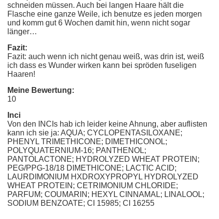
schneiden müssen. Auch bei langen Haare hält die
Flasche eine ganze Weile, ich benutze es jeden morgen
und komm gut 6 Wochen damit hin, wenn nicht sogar
länger…
Fazit:
Fazit: auch wenn ich nicht genau weiß, was drin ist, weiß
ich dass es Wunder wirken kann bei spröden fuseligen
Haaren!
Meine Bewertung:
10
Inci
Von den INCIs hab ich leider keine Ahnung, aber auflisten
kann ich sie ja: AQUA; CYCLOPENTASILOXANE;
PHENYL TRIMETHICONE; DIMETHICONOL;
POLYQUATERNIUM-16; PANTHENOL;
PANTOLACTONE; HYDROLYZED WHEAT PROTEIN;
PEG/PPG-18/18 DIMETHICONE; LACTIC ACID;
LAURDIMONIUM HXDROXYPROPYL HYDROLYZED
WHEAT PROTEIN; CETRIMONIUM CHLORIDE;
PARFUM; COUMARIN; HEXYL CINNAMAL; LINALOOL;
SODIUM BENZOATE; CI 15985; CI 16255