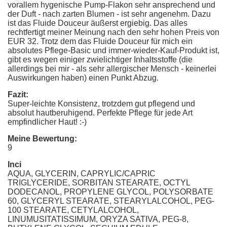
vorallem hygenische Pump-Flakon sehr ansprechend und
der Duft - nach zarten Blumen - ist sehr angenehm. Dazu
ist das Fluide Douceur äußerst ergiebig. Das alles
rechtfertigt meiner Meinung nach den sehr hohen Preis von
EUR 32. Trotz dem das Fluide Douceur für mich ein
absolutes Pflege-Basic und immer-wieder-Kauf-Produkt ist,
gibt es wegen einiger zwielichtiger Inhaltsstoffe (die
allerdings bei mir - als sehr allergischer Mensch - keinerlei
Auswirkungen haben) einen Punkt Abzug.
Fazit:
Super-leichte Konsistenz, trotzdem gut pflegend und
absolut hautberuhigend. Perfekte Pflege für jede Art
empfindlicher Haut! :-)
Meine Bewertung:
9
Inci
AQUA, GLYCERIN, CAPRYLIC/CAPRIC
TRIGLYCERIDE, SORBITAN STEARATE, OCTYL
DODECANOL, PROPYLENE GLYCOL, POLYSORBATE
60, GLYCERYL STEARATE, STEARYLALCOHOL, PEG-
100 STEARATE, CETYLALCOHOL,
LINUMUSITATISSIMUM, ORYZA SATIVA, PEG-8,