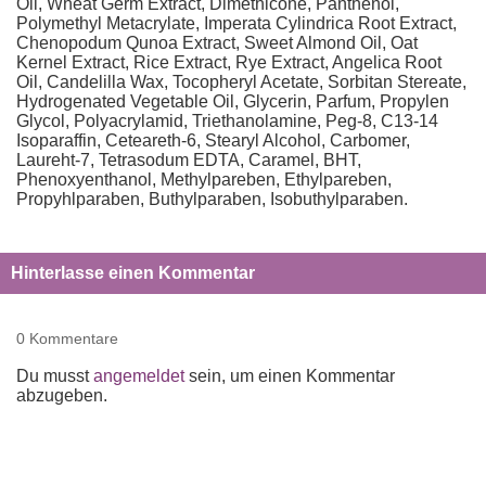
Oil, Wheat Germ Extract, Dimethicone, Panthenol,
Polymethyl Metacrylate, Imperata Cylindrica Root Extract,
Chenopodum Qunoa Extract, Sweet Almond Oil, Oat
Kernel Extract, Rice Extract, Rye Extract, Angelica Root
Oil, Candelilla Wax, Tocopheryl Acetate, Sorbitan Stereate,
Hydrogenated Vegetable Oil, Glycerin, Parfum, Propylen
Glycol, Polyacrylamid, Triethanolamine, Peg-8, C13-14
Isoparaffin, Ceteareth-6, Stearyl Alcohol, Carbomer,
Laureht-7, Tetrasodum EDTA, Caramel, BHT,
Phenoxyenthanol, Methylpareben, Ethylpareben,
Propyhlparaben, Buthylparaben, Isobuthylparaben.
Hinterlasse einen Kommentar
0 Kommentare
Du musst
angemeldet
sein, um einen Kommentar
abzugeben.