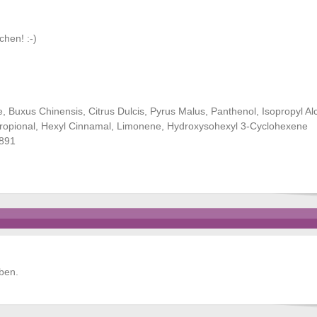
hen! :-)
, Buxus Chinensis, Citrus Dulcis, Pyrus Malus, Panthenol, Isopropyl A
propional, Hexyl Cinnamal, Limonene, Hydroxysohexyl 3-Cyclohexene
7891
ben.