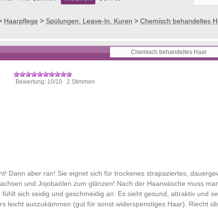
>
Haarpflege
>
Spülungen, Leave-In, Kuren
>
Chemisch behandeltes H
Bewertung: 10/10 2 Stimmen
! Dann aber ran! Sie eignet sich für trockenes strapaziertes, dauerge
chtwachsen und Jojobaölen zum glänzen! Nach der Haarwäsche muss man
ühlt sich seidig und geschmeidig an. Es sieht gesund, attraktiv und se
 leicht auszukämmen (gut für sonst widerspenstiges Haar). Riecht üb