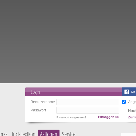
Login
Mit
Benutzername
Ange
Passwort
Noch
Einloggen >>
Zur 
Passwort vergessen?
inks
Inci-Lexikon
Aktionen
Service