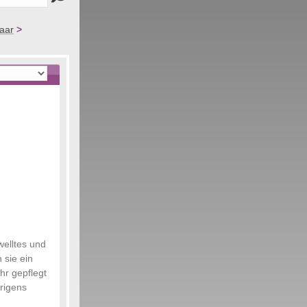
aar
>
welltes und
 sie ein
hr gepflegt
rigens