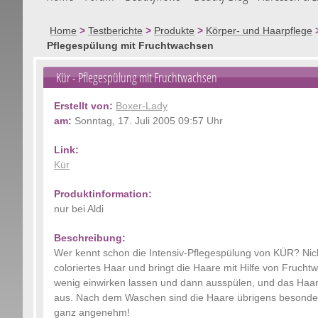
Home
>
Testberichte
>
Produkte
>
Körper- und Haarpflege
Pflegespülung mit Fruchtwachsen
Kür - Pflegespülung mit Fruchtwachsen
Erstellt von:
Boxer-Lady
am:
Sonntag, 17. Juli 2005 09:57 Uhr
Link:
Kür
Produktinformation:
nur bei Aldi
Beschreibung:
Wer kennt schon die Intensiv-Pflegespülung von KÜR? Nicht
coloriertes Haar und bringt die Haare mit Hilfe von Fru
wenig einwirken lassen und dann ausspülen, und das Haar f
aus. Nach dem Waschen sind die Haare übrigens besonders
ganz angenehm!