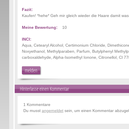
Fazit:
Kaufen! *hehe* Geh mir gleich wieder die Haare damit wasc
Meine Bewertung:
10
INCI:
Aqua, Cetearyl Alcohol, Certimonium Chloride, Dimethicone
Noxyethanol, Methylparaben, Parfum, Butylphenyl Methyl
carboxaldehyde, Alpha-Isomethyl Ionone, Citronellol, Cl 7
melden
Hinterlasse einen Kommentar
1 Kommentare
Du musst
angemeldet
sein, um einen Kommentar abzuge