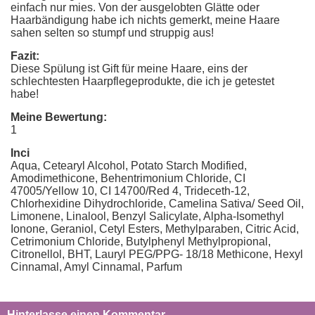
einfach nur mies. Von der ausgelobten Glätte oder
Haarbändigung habe ich nichts gemerkt, meine Haare
sahen selten so stumpf und struppig aus!
Fazit:
Diese Spülung ist Gift für meine Haare, eins der
schlechtesten Haarpflegeprodukte, die ich je getestet
habe!
Meine Bewertung:
1
Inci
Aqua, Cetearyl Alcohol, Potato Starch Modified,
Amodimethicone, Behentrimonium Chloride, CI
47005/Yellow 10, CI 14700/Red 4, Trideceth-12,
Chlorhexidine Dihydrochloride, Camelina Sativa/ Seed Oil,
Limonene, Linalool, Benzyl Salicylate, Alpha-Isomethyl
Ionone, Geraniol, Cetyl Esters, Methylparaben, Citric Acid,
Cetrimonium Chloride, Butylphenyl Methylpropional,
Citronellol, BHT, Lauryl PEG/PPG- 18/18 Methicone, Hexyl
Cinnamal, Amyl Cinnamal, Parfum
Hinterlasse einen Kommentar