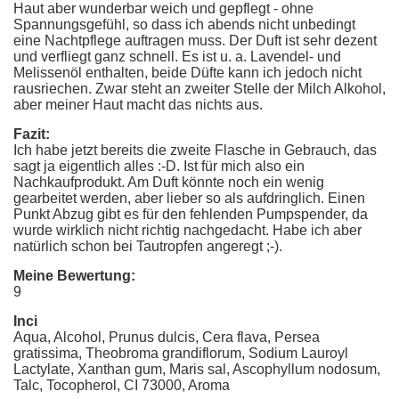
Haut aber wunderbar weich und gepflegt - ohne
Spannungsgefühl, so dass ich abends nicht unbedingt
eine Nachtpflege auftragen muss. Der Duft ist sehr dezent
und verfliegt ganz schnell. Es ist u. a. Lavendel- und
Melissenöl enthalten, beide Düfte kann ich jedoch nicht
rausriechen. Zwar steht an zweiter Stelle der Milch Alkohol,
aber meiner Haut macht das nichts aus.
Fazit:
Ich habe jetzt bereits die zweite Flasche in Gebrauch, das
sagt ja eigentlich alles :-D. Ist für mich also ein
Nachkaufprodukt. Am Duft könnte noch ein wenig
gearbeitet werden, aber lieber so als aufdringlich. Einen
Punkt Abzug gibt es für den fehlenden Pumpspender, da
wurde wirklich nicht richtig nachgedacht. Habe ich aber
natürlich schon bei Tautropfen angeregt ;-).
Meine Bewertung:
9
Inci
Aqua, Alcohol, Prunus dulcis, Cera flava, Persea
gratissima, Theobroma grandiflorum, Sodium Lauroyl
Lactylate, Xanthan gum, Maris sal, Ascophyllum nodosum,
Talc, Tocopherol, CI 73000, Aroma