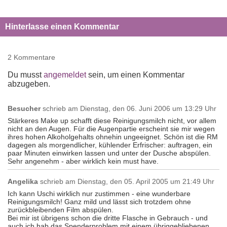
Hinterlasse einen Kommentar
2 Kommentare
Du musst
angemeldet
sein, um einen Kommentar
abzugeben.
Besucher
schrieb am
Dienstag, den 06. Juni 2006 um 13:29 Uhr
Stärkeres Make up schafft diese Reinigungsmilch nicht, vor allem
nicht an den Augen. Für die Augenpartie erscheint sie mir wegen
ihres hohen Alkoholgehalts ohnehin ungeeignet. Schön ist die RM
dagegen als morgendlicher, kühlender Erfrischer: auftragen, ein
paar Minuten einwirken lassen und unter der Dusche abspülen.
Sehr angenehm - aber wirklich kein must have.
Angelika
schrieb am
Dienstag, den 05. April 2005 um 21:49 Uhr
Ich kann Uschi wirklich nur zustimmen - eine wunderbare
Reinigungsmilch! Ganz mild und lässt sich trotzdem ohne
zurückbleibenden Film abspülen.
Bei mir ist übrigens schon die dritte Flasche in Gebrauch - und
auch ich hab das Spenderproblem mit einem übriggebliebenen