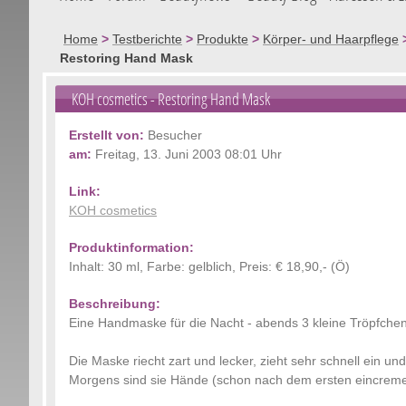
Home
>
Testberichte
>
Produkte
>
Körper- und Haarpflege
Restoring Hand Mask
KOH cosmetics
- Restoring Hand Mask
Erstellt von:
Besucher
am:
Freitag, 13. Juni 2003 08:01 Uhr
Link:
KOH cosmetics
Produktinformation:
Inhalt: 30 ml, Farbe: gelblich, Preis: € 18,90,- (Ö)
Beschreibung:
Eine Handmaske für die Nacht - abends 3 kleine Tröpfch
Die Maske riecht zart und lecker, zieht sehr schnell ein un
Morgens sind sie Hände (schon nach dem ersten eincremen