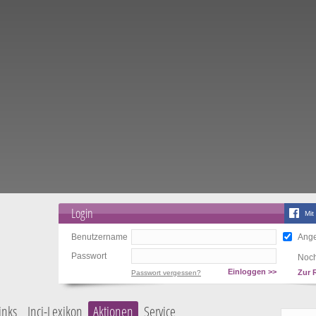
Login
Mit
Benutzername
Ange
Passwort
Noch
Einloggen >>
Zur 
Passwort vergessen?
inks
Inci-Lexikon
Aktionen
Service