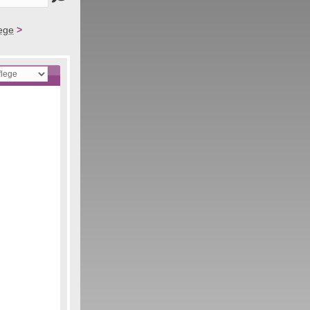
ege
>