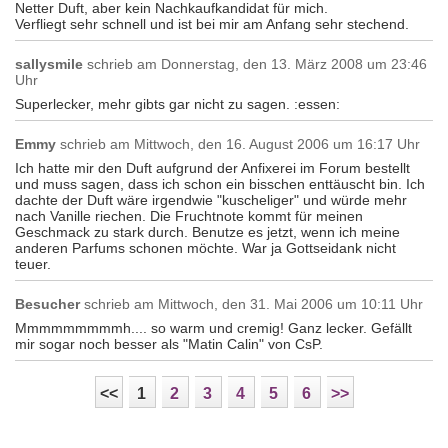
Netter Duft, aber kein Nachkaufkandidat für mich.
Verfliegt sehr schnell und ist bei mir am Anfang sehr stechend.
sallysmile
schrieb am
Donnerstag, den 13. März 2008 um 23:46
Uhr
Superlecker, mehr gibts gar nicht zu sagen. :essen:
Emmy
schrieb am
Mittwoch, den 16. August 2006 um 16:17 Uhr
Ich hatte mir den Duft aufgrund der Anfixerei im Forum bestellt
und muss sagen, dass ich schon ein bisschen enttäuscht bin. Ich
dachte der Duft wäre irgendwie "kuscheliger" und würde mehr
nach Vanille riechen. Die Fruchtnote kommt für meinen
Geschmack zu stark durch. Benutze es jetzt, wenn ich meine
anderen Parfums schonen möchte. War ja Gottseidank nicht
teuer.
Besucher
schrieb am
Mittwoch, den 31. Mai 2006 um 10:11 Uhr
Mmmmmmmmmh.... so warm und cremig! Ganz lecker. Gefällt
mir sogar noch besser als "Matin Calin" von CsP.
<<
1
2
3
4
5
6
>>