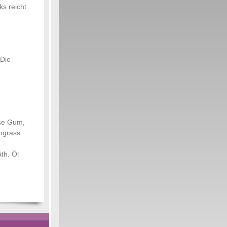
ks reicht
 Die
ose Gum,
ongrass
th. Öl