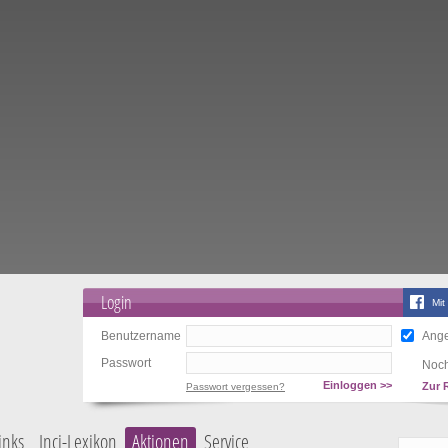
Login
Mit
Benutzername
Ange
Passwort
Noch
Einloggen >>
Zur 
Passwort vergessen?
inks
Inci-Lexikon
Aktionen
Service