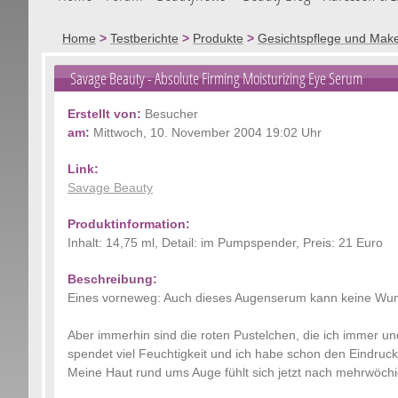
Home
>
Testberichte
>
Produkte
>
Gesichtspflege und Mak
Savage Beauty
- Absolute Firming Moisturizing Eye Serum
Erstellt von:
Besucher
am:
Mittwoch, 10. November 2004 19:02 Uhr
Link:
Savage Beauty
Produktinformation:
Inhalt: 14,75 ml, Detail: im Pumpspender, Preis: 21 Euro
Beschreibung:
Eines vorneweg: Auch dieses Augenserum kann keine Wunde
Aber immerhin sind die roten Pustelchen, die ich immer
spendet viel Feuchtigkeit und ich habe schon den Eindruc
Meine Haut rund ums Auge fühlt sich jetzt nach mehrwöch