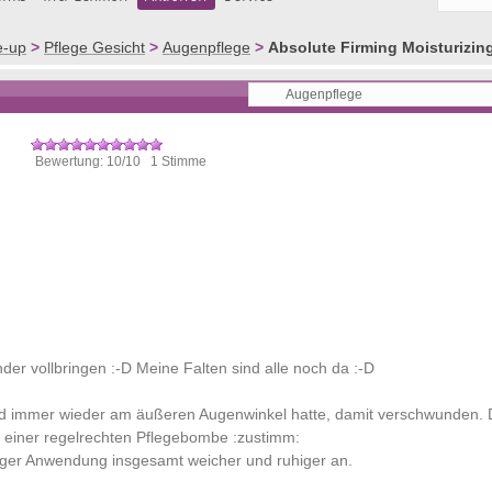
e-up
>
Pflege Gesicht
>
Augenpflege
>
Absolute Firming Moisturizin
Bewertung: 10/10 1 Stimme
r vollbringen :-D Meine Falten sind alle noch da :-D
 und immer wieder am äußeren Augenwinkel hatte, damit verschwunden.
k einer regelrechten Pflegebombe :zustimm:
iger Anwendung insgesamt weicher und ruhiger an.