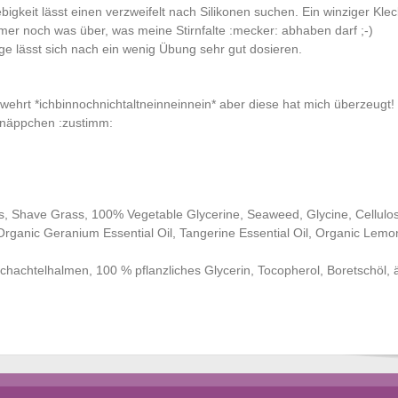
bigkeit lässt einen verzweifelt nach Silikonen suchen. Ein winziger Klec
mmer noch was über, was meine Stirnfalte :mecker: abhaben darf ;-)
ge lässt sich nach ein wenig Übung sehr gut dosieren.
ehrt *ichbinnochnichtaltneinneinnein* aber diese hat mich überzeugt!
hnäppchen :zustimm:
ries, Shave Grass, 100% Vegetable Glycerine, Seaweed, Glycine, Cellul
, Organic Geranium Essential Oil, Tangerine Essential Oil, Organic Lem
chachtelhalmen, 100 % pflanzliches Glycerin, Tocopherol, Boretschöl, ä