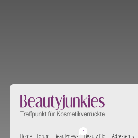
Home
Forum
Beautynews
Beauty Blog
Adressen & L