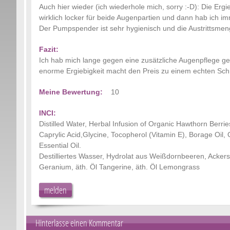
Auch hier wieder (ich wiederhole mich, sorry :-D): Die Ergie
wirklich locker für beide Augenpartien und dann hab ich i
Der Pumpspender ist sehr hygienisch und die Austrittsmen
Fazit:
Ich hab mich lange gegen eine zusätzliche Augenpflege gew
enorme Ergiebigkeit macht den Preis zu einem echten Sc
Meine Bewertung:
10
INCI:
Distilled Water, Herbal Infusion of Organic Hawthorn Ber
Caprylic Acid,Glycine, Tocopherol (Vitamin E), Borage Oil
Essential Oil.
Destilliertes Wasser, Hydrolat aus Weißdornbeeren, Ackers
Geranium, äth. Öl Tangerine, äth. Öl Lemongrass
melden
Hinterlasse einen Kommentar