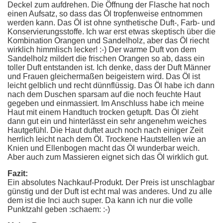
Deckel zum aufdrehen. Die Öffnung der Flasche hat noch
einen Aufsatz, so dass das Öl tropfenweise entnommen
werden kann. Das Öl ist ohne synthetische Duft-, Farb- und
Konservierungsstoffe. Ich war erst etwas skeptisch über die
Kombination Orangen und Sandelholz, aber das Öl riecht
wirklich himmlisch lecker! :-) Der warme Duft von dem
Sandelholz mildert die frischen Orangen so ab, dass ein
toller Duft entstanden ist. Ich denke, dass der Duft Männer
und Frauen gleichermaßen beigeistern wird. Das Öl ist
leicht gelblich und recht dünnflüssig. Das Öl habe ich dann
nach dem Duschen sparsam auf die noch feuchte Haut
gegeben und einmassiert. Im Anschluss habe ich meine
Haut mit einem Handtuch trocken getupft. Das Öl zieht
dann gut ein und hinterlässt ein sehr angenehm weiches
Hautgefühl. Die Haut duftet auch noch nach einiger Zeit
herrlich leicht nach dem Öl. Trockene Hautstellen wie an
Knien und Ellenbogen macht das Öl wunderbar weich.
Aber auch zum Massieren eignet sich das Öl wirklich gut.
Fazit:
Ein absolutes Nachkauf-Produkt. Der Preis ist unschlagbar
günstig und der Duft ist echt mal was anderes. Und zu alle
dem ist die Inci auch super. Da kann ich nur die volle
Punktzahl geben :schaem: :-)