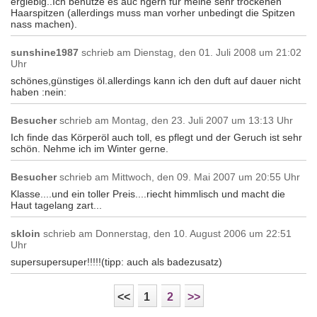
ergiebig..Ich benutze es auc hgern für meine sehr trockenen
Haarspitzen (allerdings muss man vorher unbedingt die Spitzen
nass machen).
sunshine1987
schrieb am
Dienstag, den 01. Juli 2008 um 21:02
Uhr
schönes,günstiges öl.allerdings kann ich den duft auf dauer nicht
haben :nein:
Besucher
schrieb am
Montag, den 23. Juli 2007 um 13:13 Uhr
Ich finde das Körperöl auch toll, es pflegt und der Geruch ist sehr
schön. Nehme ich im Winter gerne.
Besucher
schrieb am
Mittwoch, den 09. Mai 2007 um 20:55 Uhr
Klasse....und ein toller Preis....riecht himmlisch und macht die
Haut tagelang zart...
skloin
schrieb am
Donnerstag, den 10. August 2006 um 22:51
Uhr
supersupersuper!!!!!(tipp: auch als badezusatz)
<<
1
2
>>