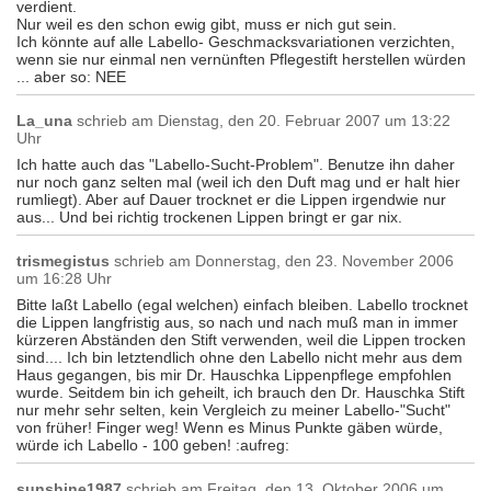
verdient.
Nur weil es den schon ewig gibt, muss er nich gut sein.
Ich könnte auf alle Labello- Geschmacksvariationen verzichten,
wenn sie nur einmal nen vernünften Pflegestift herstellen würden
... aber so: NEE
La_una
schrieb am
Dienstag, den 20. Februar 2007 um 13:22
Uhr
Ich hatte auch das "Labello-Sucht-Problem". Benutze ihn daher
nur noch ganz selten mal (weil ich den Duft mag und er halt hier
rumliegt). Aber auf Dauer trocknet er die Lippen irgendwie nur
aus... Und bei richtig trockenen Lippen bringt er gar nix.
trismegistus
schrieb am
Donnerstag, den 23. November 2006
um 16:28 Uhr
Bitte laßt Labello (egal welchen) einfach bleiben. Labello trocknet
die Lippen langfristig aus, so nach und nach muß man in immer
kürzeren Abständen den Stift verwenden, weil die Lippen trocken
sind.... Ich bin letztendlich ohne den Labello nicht mehr aus dem
Haus gegangen, bis mir Dr. Hauschka Lippenpflege empfohlen
wurde. Seitdem bin ich geheilt, ich brauch den Dr. Hauschka Stift
nur mehr sehr selten, kein Vergleich zu meiner Labello-"Sucht"
von früher! Finger weg! Wenn es Minus Punkte gäben würde,
würde ich Labello - 100 geben! :aufreg:
sunshine1987
schrieb am
Freitag, den 13. Oktober 2006 um