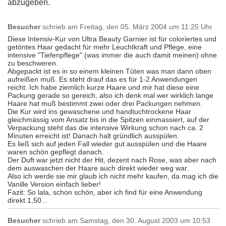
abzugeben.
Besucher
schrieb am
Freitag, den 05. März 2004 um 11:25 Uhr
Diese Intensiv-Kur von Ultra Beauty Garnier ist für coloriertes und
getöntes Haar gedacht für mehr Leuchtkraft und Pflege, eine
intensive "Tiefenpflege" (was immer die auch damit meinen) ohne
zu beschweren.
Abgepackt ist es in so einem kleinen Tüten was man dann oben
aufreißen muß. Es steht drauf das es für 1-2 Anwendungen
reicht. Ich habe ziemlich kurze Haare und mir hat diese eine
Packung gerade so gereich, also ich denk mal wer wirklich lange
Haare hat muß bestimmt zwei oder drei Packungen nehmen.
Die Kur wird ins gewaschene und handtuchtrockene Haar
gleichmässig vom Ansatz bis in die Spitzen einmassiert, auf der
Verpackung steht das die intensive Wirkung schon nach ca. 2
Minuten erreicht ist! Danach halt gründlich ausspülen.
Es ließ sich auf jeden Fall wieder gut ausspülen und die Haare
waren schön gepflegt danach.
Der Duft war jetzt nicht der Hit, dezent nach Rose, was aber nach
dem auswaschen der Haare auch direkt wieder weg war.
Also ich werde sie mir glaub ich nicht mehr kaufen, da mag ich die
Vanille Version einfach lieber!
Fazit: So lala, schon schön, aber ich find für eine Anwendung
direkt 1,50...
Besucher
schrieb am
Samstag, den 30. August 2003 um 10:53