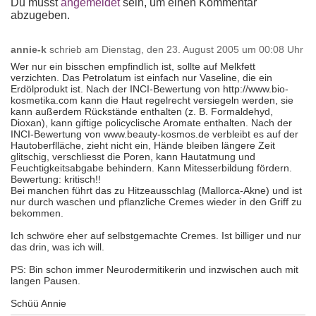
Du musst
angemeldet
sein, um einen Kommentar
abzugeben.
annie-k
schrieb am
Dienstag, den 23. August 2005 um 00:08 Uhr
Wer nur ein bisschen empfindlich ist, sollte auf Melkfett
verzichten. Das Petrolatum ist einfach nur Vaseline, die ein
Erdölprodukt ist. Nach der INCI-Bewertung von http://www.bio-
kosmetika.com kann die Haut regelrecht versiegeln werden, sie
kann außerdem Rückstände enthalten (z. B. Formaldehyd,
Dioxan), kann giftige policyclische Aromate enthalten. Nach der
INCI-Bewertung von www.beauty-kosmos.de verbleibt es auf der
Hautoberflläche, zieht nicht ein, Hände bleiben längere Zeit
glitschig, verschliesst die Poren, kann Hautatmung und
Feuchtigkeitsabgabe behindern. Kann Mitesserbildung fördern.
Bewertung: kritisch!!
Bei manchen führt das zu Hitzeausschlag (Mallorca-Akne) und ist
nur durch waschen und pflanzliche Cremes wieder in den Griff zu
bekommen.
Ich schwöre eher auf selbstgemachte Cremes. Ist billiger und nur
das drin, was ich will.
PS: Bin schon immer Neurodermitikerin und inzwischen auch mit
langen Pausen.
Schüü Annie