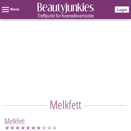
Menü
Login
Melkfett
Melkfett