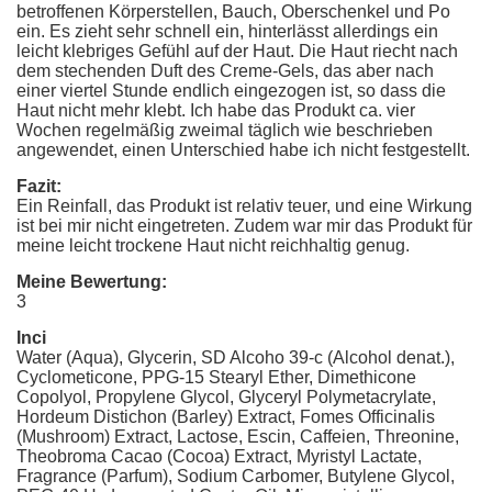
betroffenen Körperstellen, Bauch, Oberschenkel und Po
ein. Es zieht sehr schnell ein, hinterlässt allerdings ein
leicht klebriges Gefühl auf der Haut. Die Haut riecht nach
dem stechenden Duft des Creme-Gels, das aber nach
einer viertel Stunde endlich eingezogen ist, so dass die
Haut nicht mehr klebt. Ich habe das Produkt ca. vier
Wochen regelmäßig zweimal täglich wie beschrieben
angewendet, einen Unterschied habe ich nicht festgestellt.
Fazit:
Ein Reinfall, das Produkt ist relativ teuer, und eine Wirkung
ist bei mir nicht eingetreten. Zudem war mir das Produkt für
meine leicht trockene Haut nicht reichhaltig genug.
Meine Bewertung:
3
Inci
Water (Aqua), Glycerin, SD Alcoho 39-c (Alcohol denat.),
Cyclometicone, PPG-15 Stearyl Ether, Dimethicone
Copolyol, Propylene Glycol, Glyceryl Polymetacrylate,
Hordeum Distichon (Barley) Extract, Fomes Officinalis
(Mushroom) Extract, Lactose, Escin, Caffeien, Threonine,
Theobroma Cacao (Cocoa) Extract, Myristyl Lactate,
Fragrance (Parfum), Sodium Carbomer, Butylene Glycol,