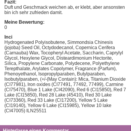
Fazit:
Duft und Geschmack weichen ab, er klebt, aber ansonsten
bin ich sehr zufrieden damit.
Meine Bewertung:
0
Inci
Hydrogenated Polyisobutene, Simmondsia Chinesis
(jojoba) Seed Oil, Octydodecanol, Copernica Cerifera
(Carnauba) Wax, Tocopheryl Acetate, Saccharin, Caprylyl
Glycol, Hexylene Glycol, Disteardimonium Hectorite,
Silica, Propylene Carbonate, Polydecene, Polyethylene
Terepthalate, Arylates Copolymer, Fragrance (Parfum),
Phenoyethanol, Isopropylparaben, Butylparaben,
Isobutylparaben, (+/-(May Contain): Mica, Titanium Dioxide
(CI77981), Iron oxides (CI77491, 77492, 77499), Carmine
(CI75470), Blue 1 Lake (CI42090), Red 6 (CI15850), Red 7
Lake (CI15850), Red 28 Lake (45410), Red 30 Lake
(CI73360), Red 33 Lake (CI17200), Yellow 5 Lake
(CI19140), Yellow 6 Lake (CI15985), Yellow 10 lake
(CI47005) ILN25511
Hinterlasse einen Kommentar