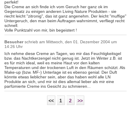
perfekt!
Die Creme an sich finde ich vom Geruch her ganz ok im
Gegensatz zu einigen anderen Living Nature Produkten - sie
riecht leicht "zitronig", das ist ganz angenehm. Der leicht "muffige"
Untergeruch, den man beim Auftragen wahrnimmt, verfliegt recht
schnell.
Volle Punktzahl von mir, bin begeistert !
Besucher
schrieb am
Mittwoch, den 01. Dezember 2004 um
14:26 Uhr
Ich nehme diese Creme an Tagen, wo mir das Feuchtigkeitsgel
bzw. das Nachtkerzengel nicht genug ist. Jetzt im Winter z.B. ist
es für mich ideal, weil es meine Haut vor den kalten
Temperaturen und der trockenen Luft in den Räumen schützt. Als
Make-up (bzw. MF-) Unterlage ist es ebenso genial. Der Duft
könnte etwas lieblicher sein, aber das haben wohl alle LN
Produkte an sich, und mir ist dies allemal lieber als mir eine
parfümierte Creme ins Gesicht zu schmieren...
<<
1
2
>>