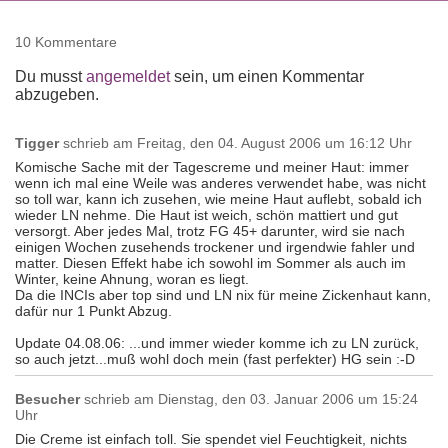
10 Kommentare
Du musst
angemeldet
sein, um einen Kommentar
abzugeben.
Tigger
schrieb am
Freitag, den 04. August 2006 um 16:12 Uhr
Komische Sache mit der Tagescreme und meiner Haut: immer
wenn ich mal eine Weile was anderes verwendet habe, was nicht
so toll war, kann ich zusehen, wie meine Haut auflebt, sobald ich
wieder LN nehme. Die Haut ist weich, schön mattiert und gut
versorgt. Aber jedes Mal, trotz FG 45+ darunter, wird sie nach
einigen Wochen zusehends trockener und irgendwie fahler und
matter. Diesen Effekt habe ich sowohl im Sommer als auch im
Winter, keine Ahnung, woran es liegt.
Da die INCIs aber top sind und LN nix für meine Zickenhaut kann,
dafür nur 1 Punkt Abzug.
Update 04.08.06: ...und immer wieder komme ich zu LN zurück,
so auch jetzt...muß wohl doch mein (fast perfekter) HG sein :-D
Besucher
schrieb am
Dienstag, den 03. Januar 2006 um 15:24
Uhr
Die Creme ist einfach toll. Sie spendet viel Feuchtigkeit, nichts