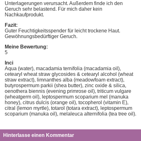
Unterlagerungen verursacht. Außerdem finde ich den
Geruch sehr belastend. Für mich daher kein
Nachkaufprodukt.
Fazit:
Guter Feuchtigkeitsspender für leicht trockene Haut.
Gewöhnungsbedürftiger Geruch.
Meine Bewertung:
5
Inci
Aqua (water), macadamia ternifolia (macadamia oil),
cetearyl wheat straw glycosides & cetearyl alcohol (wheat
straw extract), limnanthes alba (meadowfoam extract),
butyrospermum parkii (shea butter), zinc oxide & silica,
oenothera biennis (evening primrose oil), triticum vulgare
(wheatgerm oil), leptospermum scoparium mel (manuka
honey), citrus dulcis (orange oil), tocopherol (vitamin E),
citral (lemon myrtle), totarol (totara extract), leptospermum
scoparium (manuka oil), melaleuca alternifolia (tea tree oil).
Hinterlasse einen Kommentar