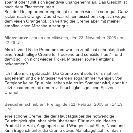
spannt oder fühlt sich irgendwie unangenehm an. Das Gesicht ist
nach dem Eincremen matt.
Seit der Rezepturänderung riecht sie auch wirklich sehr gut. Ganz
lecker nach Orange. Zuerst war ich ein bisschen skeptisch wegen
dem vielen Orangenöl. Ich vertrag die Creme aber mit meiner
empfindlichen Mischhaut sehr gut.
Mietzekatze
schrieb am
Mittwoch, den 23. November 2005 um
22:26 Uhr
Als ich von LN die Probe bekam war ich zunächst sehr skeptisch:
eine "reichhaltige Creme für trockene und sensible Haut" - und
damit soll ich nicht wieder Pickel, Mitesser sowie Fettglanz
bekommen?
Ich habe mich getäuscht. Die Creme zieht sofort ein, mattiert
angenehm und die Mitesser werden sogar immer weniger. Von
Fettglanz keine Spur. Mal sehen wie es im Sommer wird, aber für
jetzt zusammen mit dem rev. Feuchtigkeitsgel eine Spitzen
Creme!
Besucher
schrieb am
Freitag, den 11. Februar 2005 um 14:19
Uhr
eine schöne Creme, die der Haut tagsüber die notwendige
Feuchtigkeit gibt, aber nicht überfettet. Für mich ein ideales
Produkt für Hals, Augenpartie und Wangen - auf Stirn, Nase und
Kinn trage ich unter die Creme etwas Manukagel auf - einfach