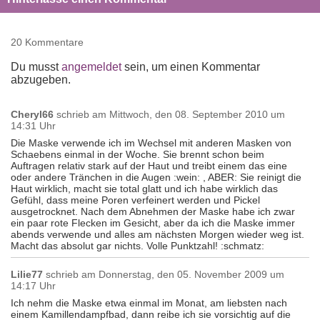
20 Kommentare
Du musst
angemeldet
sein, um einen Kommentar
abzugeben.
Cheryl66
schrieb am
Mittwoch, den 08. September 2010 um
14:31 Uhr
Die Maske verwende ich im Wechsel mit anderen Masken von
Schaebens einmal in der Woche. Sie brennt schon beim
Auftragen relativ stark auf der Haut und treibt einem das eine
oder andere Tränchen in die Augen :wein: , ABER: Sie reinigt die
Haut wirklich, macht sie total glatt und ich habe wirklich das
Gefühl, dass meine Poren verfeinert werden und Pickel
ausgetrocknet. Nach dem Abnehmen der Maske habe ich zwar
ein paar rote Flecken im Gesicht, aber da ich die Maske immer
abends verwende und alles am nächsten Morgen wieder weg ist.
Macht das absolut gar nichts. Volle Punktzahl! :schmatz:
Lilie77
schrieb am
Donnerstag, den 05. November 2009 um
14:17 Uhr
Ich nehm die Maske etwa einmal im Monat, am liebsten nach
einem Kamillendampfbad, dann reibe ich sie vorsichtig auf die