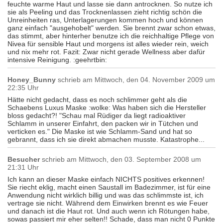
feuchte warme Haut und lasse sie dann antrocknen. So nutze ich
sie als Peeling und das Trocknenlassen zieht richtig schön die
Unreinheiten ras, Unterlagerungen kommen hoch und können
ganz einfach "ausgehobelt" werden. Sie brennt zwar schon etwas,
das stimmt, aber hinterher benutze ich die reichhaltige Pflege von
Nivea für sensible Haut und morgens ist alles wieder rein, weich
und nix mehr rot. Fazit: Zwar nicht gerade Wellness aber dafür
intensive Reinigung. :geehrtbin:
Honey_Bunny
schrieb am
Mittwoch, den 04. November 2009 um
22:35 Uhr
Hätte nicht gedacht, dass es noch schlimmer geht als die
Schaebens Luxus Maske :wolke: Was haben sich die Hersteller
bloss gedacht?! "Schau mal Rüdiger da liegt radioaktiver
Schlamm in unserer Einfahrt, den packen wir in Tütchen und
verticken es." Die Maske ist wie Schlamm-Sand und hat so
gebrannt, dass ich sie direkt abmachen musste. Katastrophe...
Besucher
schrieb am
Mittwoch, den 03. September 2008 um
21:31 Uhr
Ich kann an dieser Maske einfach NICHTS positives erkennen!
Sie riecht eklig, macht einen Saustall im Badezimmer, ist für eine
Anwendung nicht wirklich billig und was das schlimmste ist, ich
vertrage sie nicht. Während dem Einwirken brennt es wie Feuer
und danach ist die Haut rot. Und auch wenn ich Rötungen habe,
sowas passiert mir eher selten!! Schade, dass man nicht 0 Punkte