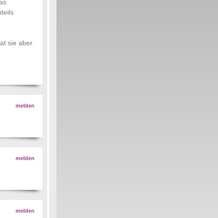
das
teils
at sie aber
melden
melden
melden