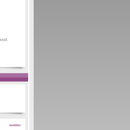
ssöl,
melden