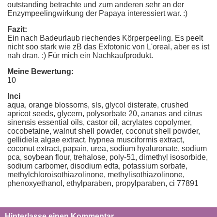
outstanding betrachte und zum anderen sehr an der
Enzympeelingwirkung der Papaya interessiert war. :)
Fazit:
Ein nach Badeurlaub riechendes Körperpeeling. Es peelt
nicht soo stark wie zB das Exfotonic von L'oreal, aber es ist
nah dran. :) Für mich ein Nachkaufprodukt.
Meine Bewertung:
10
Inci
aqua, orange blossoms, sls, glycol disterate, crushed
apricot seeds, glycern, polysorbate 20, ananas and citrus
sinensis essential oils, castor oil, acrylates copolymer,
cocobetaine, walnut shell powder, coconut shell powder,
gellidiela algae extract, hypnea musciformis extract,
coconut extract, papain, urea, sodium hyaluronate, sodium
pca, soybean flour, trehalose, poly-51, dimethyl isosorbide,
sodium carbomer, disodium edta, potassium sorbate,
methylchloroisothiazolinone, methylisothiazolinone,
phenoxyethanol, ethylparaben, propylparaben, ci 77891
Hinterlasse einen Kommentar