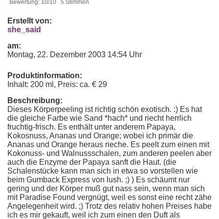
Bewertung: 10/10 5 Stimmen
Erstellt von:
she_said
am:
Montag, 22. Dezember 2003 14:54 Uhr
Produktinformation:
Inhalt: 200 ml, Preis: ca. € 29
Beschreibung:
Dieses Körperpeeling ist richtig schön exotisch. :) Es hat
die gleiche Farbe wie Sand *hach* und riecht herrlich
fruchtig-frisch. Es enthält unter anderem Papaya,
Kokosnuss, Ananas und Orange; wobei ich primär die
Ananas und Orange heraus rieche. Es peelt zum einen mit
Kokonuss- und Walnussschalen, zum anderen peelen aber
auch die Enzyme der Papaya sanft die Haut. (die
Schalenstücke kann man sich in etwa so vorstellen wie
beim Gumback Express von lush. ;) ) Es schäumt nur
gering und der Körper muß gut nass sein, wenn man sich
mit Paradise Found vergnügt, weil es sonst eine recht zähe
Angelegenheit wird. ;) Trotz des relativ hohen Preises habe
ich es mir gekauft, weil ich zum einen den Duft als