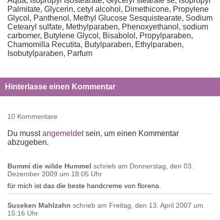
Aqua, Isopropyl Isostearate, Glyceryl stearate se, Isopropyl
Palmitate, Glycerin, cetyl alcohol, Dimethicone, Propylene
Glycol, Panthenol, Methyl Glucose Sesquistearate, Sodium
Cetearyl sulfate, Methylparaben, Phenoxyethanol, sodium
carbomer, Butylene Glycol, Bisabolol, Propylparaben,
Chamomilla Recutita, Butylparaben, Ethylparaben,
Isobutylparaben, Parfum
Hinterlasse einen Kommentar
10 Kommentare
Du musst
angemeldet
sein, um einen Kommentar
abzugeben.
Bummi die wilde Hummel
schrieb am
Donnerstag, den 03.
Dezember 2009 um 18:05 Uhr
für mich ist das die beste handcreme von florena.
Suseken Mahlzahn
schrieb am
Freitag, den 13. April 2007 um
15:16 Uhr