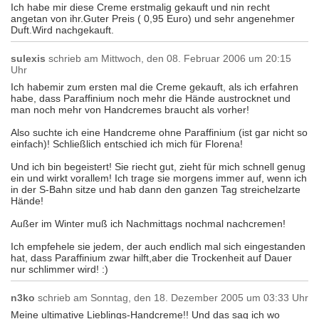
Ich habe mir diese Creme erstmalig gekauft und nin recht
angetan von ihr.Guter Preis ( 0,95 Euro) und sehr angenehmer
Duft.Wird nachgekauft.
sulexis
schrieb am
Mittwoch, den 08. Februar 2006 um 20:15
Uhr
Ich habemir zum ersten mal die Creme gekauft, als ich erfahren
habe, dass Paraffinium noch mehr die Hände austrocknet und
man noch mehr von Handcremes braucht als vorher!
Also suchte ich eine Handcreme ohne Paraffinium (ist gar nicht so
einfach)! Schließlich entschied ich mich für Florena!
Und ich bin begeistert! Sie riecht gut, zieht für mich schnell genug
ein und wirkt vorallem! Ich trage sie morgens immer auf, wenn ich
in der S-Bahn sitze und hab dann den ganzen Tag streichelzarte
Hände!
Außer im Winter muß ich Nachmittags nochmal nachcremen!
Ich empfehele sie jedem, der auch endlich mal sich eingestanden
hat, dass Paraffinium zwar hilft,aber die Trockenheit auf Dauer
nur schlimmer wird! :)
n3ko
schrieb am
Sonntag, den 18. Dezember 2005 um 03:33 Uhr
Meine ultimative Lieblings-Handcreme!! Und das sag ich wo