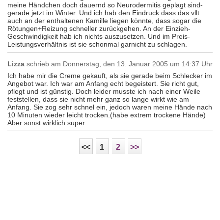
meine Händchen doch dauernd so Neurodermitis geplagt sind-
gerade jetzt im Winter. Und ich hab den Eindruck dass das vllt
auch an der enthaltenen Kamille liegen könnte, dass sogar die
Rötungen+Reizung schneller zurückgehen. An der Einzieh-
Geschwindigkeit hab ich nichts auszusetzen. Und im Preis-
Leistungsverhältnis ist sie schonmal garnicht zu schlagen.
Lizza
schrieb am
Donnerstag, den 13. Januar 2005 um 14:37 Uhr
Ich habe mir die Creme gekauft, als sie gerade beim Schlecker im
Angebot war. Ich war am Anfang echt begeistert. Sie richt gut,
pflegt und ist günstig. Doch leider musste ich nach einer Weile
feststellen, dass sie nicht mehr ganz so lange wirkt wie am
Anfang. Sie zog sehr schnel ein, jedoch waren meine Hände nach
10 Minuten wieder leicht trocken.(habe extrem trockene Hände)
Aber sonst wirklich super.
<<
1
2
>>