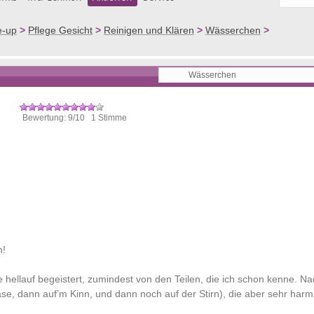
e-up
>
Pflege Gesicht
>
Reinigen und Klären
>
Wässerchen
>
Bewertung: 9/10 1 Stimme
n!
e hellauf begeistert, zumindest von den Teilen, die ich schon kenne. N
ase, dann auf’m Kinn, und dann noch auf der Stirn), die aber sehr harml