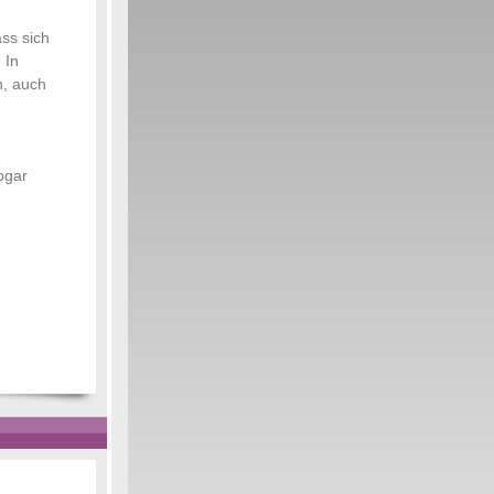
ss sich
 In
n, auch
sogar