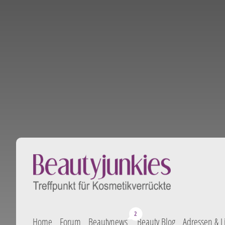
Home
Forum
Beautynews
Beauty Blog
Adressen & L