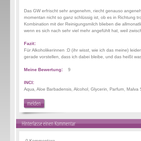
Das GW erfrischt sehr angenehm, riecht genauso angenehm 
momentan nicht so ganz schlüssig ist, ob es in Richtung tr
Kombination mit der Reinigungsmilch blieben die allmonat
wenn es sich nach sehr viel mehr angefühlt hat, weil zwi
Fazit:
Für Alkoholikerinnen :D (ihr wisst, wie ich das meine) leide
gerade vorstellen, dass ich dabei bleibe, und das heißt wa
Meine Bewertung:
9
INCI:
Aqua, Aloe Barbadensis, Alcohol, Glycerin, Parfum, Malva S
melden
Hinterlasse einen Kommentar
0 Kommentare