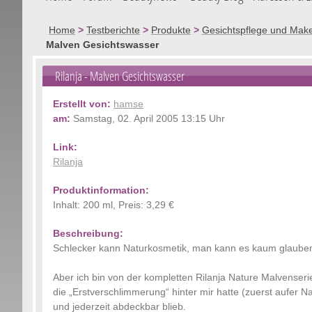
Home
>
Testberichte
>
Produkte
>
Gesichtspflege und Mak
Malven Gesichtswasser
Rilanja
- Malven Gesichtswasser
Erstellt von:
hamse
am:
Samstag, 02. April 2005 13:15 Uhr
Link:
Rilanja
Produktinformation:
Inhalt: 200 ml, Preis: 3,29 €
Beschreibung:
Schlecker kann Naturkosmetik, man kann es kaum glaube
Aber ich bin von der kompletten Rilanja Nature Malvenseri
die „Erstverschlimmerung“ hinter mir hatte (zuerst aufer N
und jederzeit abdeckbar blieb.