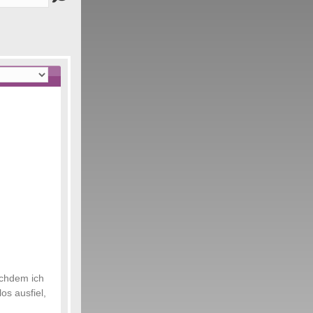
achdem ich
os ausfiel,