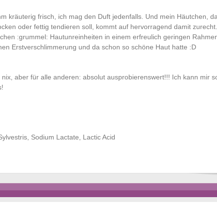
kräuterig frisch, ich mag den Duft jedenfalls. Und mein Häutchen, da
ocken oder fettig tendieren soll, kommt auf hervorragend damit zurecht.
lichen :grummel: Hautunreinheiten in einem erfreulich geringen Rahme
schen Erstverschlimmerung und da schon so schöne Haut hatte :D
r nix, aber für alle anderen: absolut ausprobierenswert!!! Ich kann mir 
s!
ylvestris, Sodium Lactate, Lactic Acid