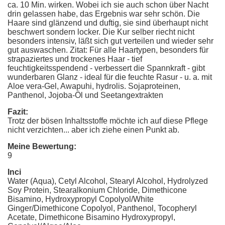
ca. 10 Min. wirken. Wobei ich sie auch schon über Nacht
drin gelassen habe, das Ergebnis war sehr schön. Die
Haare sind glänzend und duftig, sie sind überhaupt nicht
beschwert sondern locker. Die Kur selber riecht nicht
besonders intensiv, läßt sich gut verteilen und wieder sehr
gut auswaschen. Zitat: Für alle Haartypen, besonders für
strapaziertes und trockenes Haar - tief
feuchtigkeitsspendend - verbessert die Spannkraft - gibt
wunderbaren Glanz - ideal für die feuchte Rasur - u. a. mit
Aloe vera-Gel, Awapuhi, hydrolis. Sojaproteinen,
Panthenol, Jojoba-Öl und Seetangextrakten
Fazit:
Trotz der bösen Inhaltsstoffe möchte ich auf diese Pflege
nicht verzichten... aber ich ziehe einen Punkt ab.
Meine Bewertung:
9
Inci
Water (Aqua), Cetyl Alcohol, Stearyl Alcohol, Hydrolyzed
Soy Protein, Stearalkonium Chloride, Dimethicone
Bisamino, Hydroxypropyl Copolyol/White
Ginger/Dimethicone Copolyol, Panthenol, Tocopheryl
Acetate, Dimethicone Bisamino Hydroxypropyl,