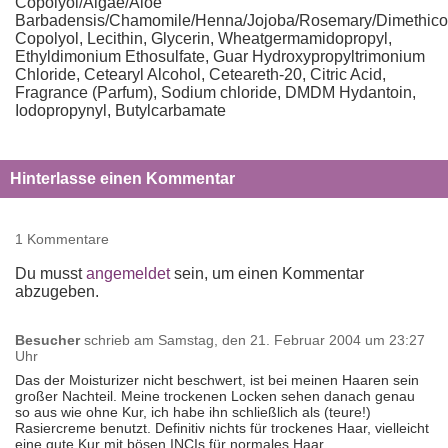
Copolyol/Algae/Aloe
Barbadensis/Chamomile/Henna/Jojoba/Rosemary/Dimethic
Copolyol, Lecithin, Glycerin, Wheatgermamidopropyl,
Ethyldimonium Ethosulfate, Guar Hydroxypropyltrimonium
Chloride, Cetearyl Alcohol, Ceteareth-20, Citric Acid,
Fragrance (Parfum), Sodium chloride, DMDM Hydantoin,
Iodopropynyl, Butylcarbamate
Hinterlasse einen Kommentar
1 Kommentare
Du musst
angemeldet
sein, um einen Kommentar
abzugeben.
Besucher
schrieb am
Samstag, den 21. Februar 2004 um 23:27
Uhr
Das der Moisturizer nicht beschwert, ist bei meinen Haaren sein
großer Nachteil. Meine trockenen Locken sehen danach genau
so aus wie ohne Kur, ich habe ihn schließlich als (teure!)
Rasiercreme benutzt. Definitiv nichts für trockenes Haar, vielleicht
eine gute Kur mit bösen INCIs für normales Haar.