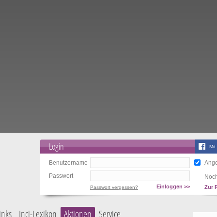
Login
Mit
Benutzername
Ange
Passwort
Noch
Einloggen >>
Zur 
Passwort vergessen?
inks
Inci-Lexikon
Aktionen
Service