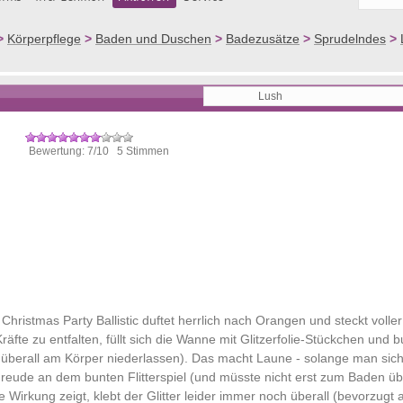
>
Körperpflege
>
Baden und Duschen
>
Badezusätze
>
Sprudelndes
>
Bewertung: 7/10 5 Stimmen
hristmas Party Ballistic duftet herrlich nach Orangen und steckt voller
fte zu entfalten, füllt sich die Wanne mit Glitzerfolie-Stückchen und 
überall am Körper niederlassen). Das macht Laune - solange man sich
Freude an dem bunten Flitterspiel (und müsste nicht erst zum Baden ü
irkung zeigt, klebt der Glitter leider immer noch überall (bevorzugt 