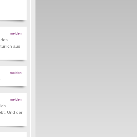
melden
 des
ürlich aus
melden
e
melden
 ich
ebt. Und der