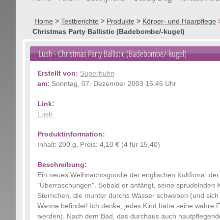
Home
>
Testberichte
>
Produkte
>
Körper- und Haarpflege
Christmas Party Ballistic (Badebombe/-kugel)
Lush
- Christmas Party Ballistic (Badebombe/-kugel)
Erstellt von:
Superhuhn
am:
Sonntag, 07. Dezember 2003 16:46 Uhr
Link:
Lush
Produktinformation:
Inhalt: 200 g, Preis: 4,10 € (4 für 15,40)
Beschreibung:
Ein neues Weihnachtsgoodie der englischen Kultfirma: der C
"Überraschungen". Sobald er anfängt, seine sprudelnden Krä
Sternchen, die munter durchs Wasser schweben (und sich 
Wanne befindet! Ich denke, jedes Kind hätte seine wahre 
werden). Nach dem Bad, das durchaus auch hautpflegende W