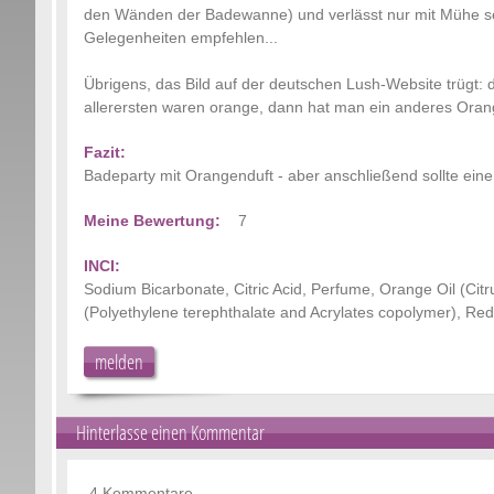
den Wänden der Badewanne) und verlässt nur mit Mühe se
Gelegenheiten empfehlen...
Übrigens, das Bild auf der deutschen Lush-Website trügt: 
allerersten waren orange, dann hat man ein anderes Oran
Fazit:
Badeparty mit Orangenduft - aber anschließend sollte ein
Meine Bewertung:
7
INCI:
Sodium Bicarbonate, Citric Acid, Perfume, Orange Oil (Citrus 
(Polyethylene terephthalate and Acrylates copolymer), Red 
melden
Hinterlasse einen Kommentar
4 Kommentare