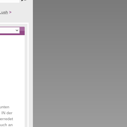
Lush
>
bunten
 IN der
berredet
auch an