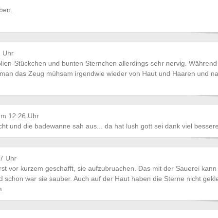
ben.
1 Uhr
rfolien-Stückchen und bunten Sternchen allerdings sehr nervig. Während
 man das Zeug mühsam irgendwie wieder von Haut und Haaren und nat
um 12:26 Uhr
icht und die badewanne sah aus... da hat lush gott sei dank viel besser
7 Uhr
 erst vor kurzem geschafft, sie aufzubruachen. Das mit der Sauerei kann
d schon war sie sauber. Auch auf der Haut haben die Sterne nicht gekl
m.