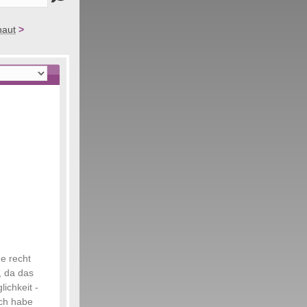
haut
>
me recht
, da das
ichkeit -
Ich habe