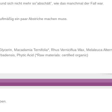
t und sich nicht mehr so”abschält”, wie das manchmal der Fall war.
duftmäßig ein paar Abstriche machen muss.
lycerin, Macadamia Ternifolia*, Rhus Verniciflua Wax, Melaleuca Alterni
adensis, Phytic Acid (*Raw materials: certified organic)
ben.