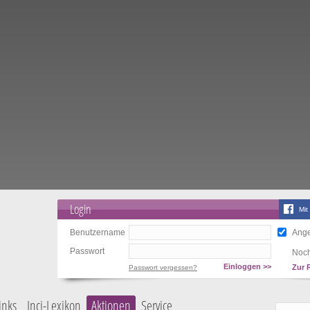
Login
Mit
Benutzername
Ange
Passwort
Noch
Einloggen >>
Zur 
Passwort vergessen?
inks
Inci-Lexikon
Aktionen
Service