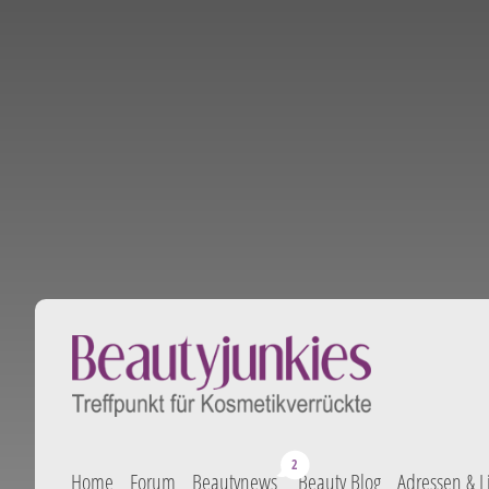
Home
Forum
Beautynews
Beauty Blog
Adressen & L