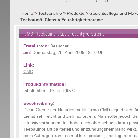
Home
>
Testberichte
>
Produkte
>
Gesichtspflege und Mak
Teebaumöl Classic Feuchtigkeitscreme
CMD - Teebaumöl Classic Feuchtigkeitscreme
Erstellt von:
Besucher
am:
Donnerstag, 28. April 2005 19:10 Uhr
Link:
CMD
Produktinformation:
Inhalt: 50 ml, Preis: 9,95 €
Beschreibung:
Diese Creme der Naturkosmetik-Firma CMD eignet sich für
Sie ist sehr leicht und zieht sofort ein. Man sollte jedoc
intensiv vorhanden. Ich habe mich aber schnell daran gewö
Teebaumöl antibakteriell und entzündungshemmend wirkt. I
beim Auftragen kann es mal kurz prickeln, das liegt aber 