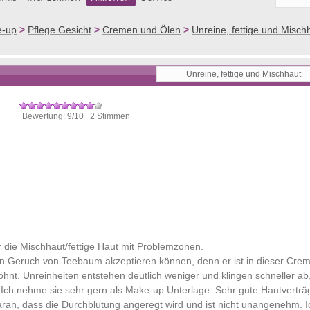
e-up
>
Pflege Gesicht
>
Cremen und Ölen
>
Unreine, fettige und Misch
Bewertung: 9/10 2 Stimmen
 die Mischhaut/fettige Haut mit Problemzonen.
h den Geruch von Teebaum akzeptieren können, denn er ist in dieser Cre
hnt. Unreinheiten entstehen deutlich weniger und klingen schneller ab
ch nehme sie sehr gern als Make-up Unterlage. Sehr gute Hautverträgl
daran, dass die Durchblutung angeregt wird und ist nicht unangenehm. 