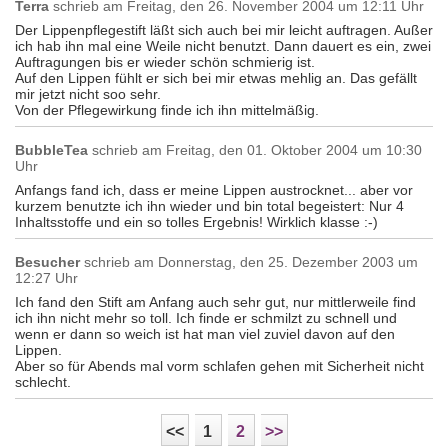
Terra
schrieb am
Freitag, den 26. November 2004 um 12:11 Uhr
Der Lippenpflegestift läßt sich auch bei mir leicht auftragen. Außer
ich hab ihn mal eine Weile nicht benutzt. Dann dauert es ein, zwei
Auftragungen bis er wieder schön schmierig ist.
Auf den Lippen fühlt er sich bei mir etwas mehlig an. Das gefällt
mir jetzt nicht soo sehr.
Von der Pflegewirkung finde ich ihn mittelmäßig.
BubbleTea
schrieb am
Freitag, den 01. Oktober 2004 um 10:30
Uhr
Anfangs fand ich, dass er meine Lippen austrocknet... aber vor
kurzem benutzte ich ihn wieder und bin total begeistert: Nur 4
Inhaltsstoffe und ein so tolles Ergebnis! Wirklich klasse :-)
Besucher
schrieb am
Donnerstag, den 25. Dezember 2003 um
12:27 Uhr
Ich fand den Stift am Anfang auch sehr gut, nur mittlerweile find
ich ihn nicht mehr so toll. Ich finde er schmilzt zu schnell und
wenn er dann so weich ist hat man viel zuviel davon auf den
Lippen.
Aber so für Abends mal vorm schlafen gehen mit Sicherheit nicht
schlecht.
<<
1
2
>>