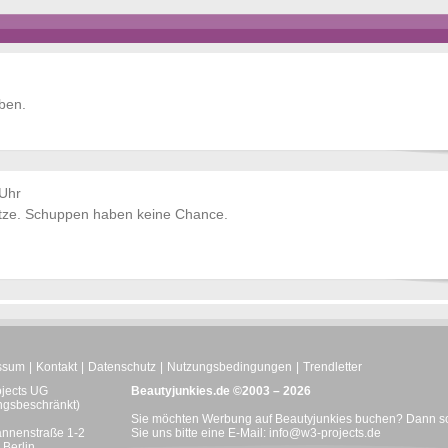
ben.
 Uhr
itze. Schuppen haben keine Chance.
ssum
Kontakt
Datenschutz
Nutzungsbedingungen
Trendletter
ojects UG
Beautyjunkies.de ©2003 – 2026
ngsbeschränkt)
Sie möchten Werbung auf Beautyjunkies buchen? Dann s
nnenstraße 1-2
Sie uns bitte eine E-Mail:
info@w3-projects.de
Berlin