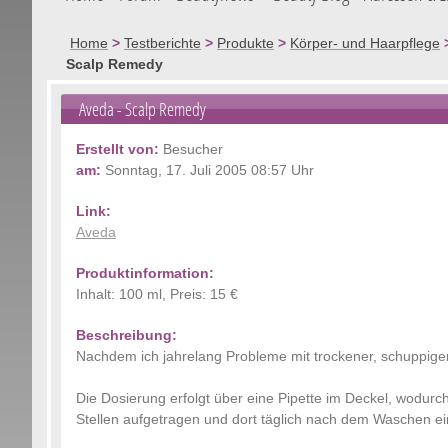
Home
>
Testberichte
>
Produkte
>
Körper- und Haarpflege
Scalp Remedy
Aveda
- Scalp Remedy
Erstellt von:
Besucher
am:
Sonntag, 17. Juli 2005 08:57 Uhr
Link:
Aveda
Produktinformation:
Inhalt: 100 ml, Preis: 15 €
Beschreibung:
Nachdem ich jahrelang Probleme mit trockener, schuppige
Die Dosierung erfolgt über eine Pipette im Deckel, wodurc
Stellen aufgetragen und dort täglich nach dem Waschen ein