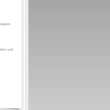
chuppen,
..
alten und