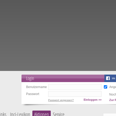
Login
Mit
Benutzername
Ange
Passwort
Noch
Einloggen >>
Zur 
Passwort vergessen?
inks
Inci-Lexikon
Aktionen
Service