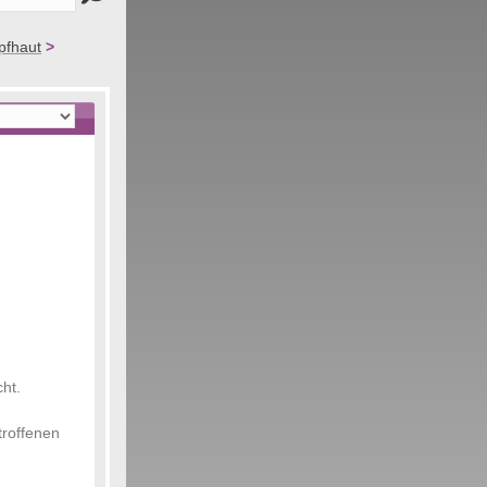
opfhaut
>
ht.
troffenen