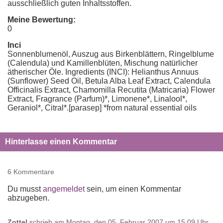
ausschließlich guten Inhaltsstoffen.
Meine Bewertung:
0
Inci
Sonnenblumenöl, Auszug aus Birkenblättern, Ringelblume
(Calendula) und Kamillenblüten, Mischung natürlicher
ätherischer Öle. Ingredients (INCI): Helianthus Annuus
(Sunflower) Seed Oil, Betula Alba Leaf Extract, Calendula
Officinalis Extract, Chamomilla Recutita (Matricaria) Flower
Extract, Fragrance (Parfum)*, Limonene*, Linalool*,
Geraniol*, Citral*.[parasep] *from natural essential oils
Hinterlasse einen Kommentar
6 Kommentare
Du musst
angemeldet
sein, um einen Kommentar
abzugeben.
Zottel
schrieb am
Montag, den 05. Februar 2007 um 15:09 Uhr