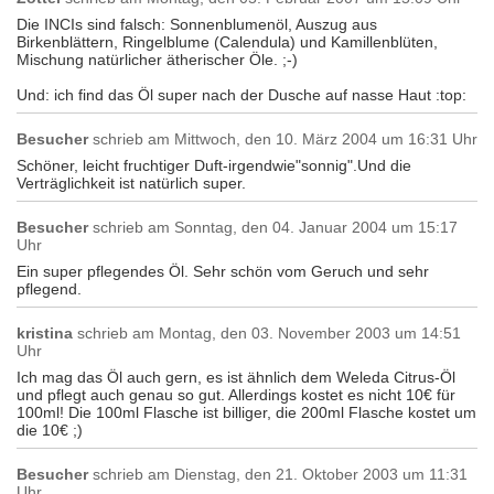
Die INCIs sind falsch: Sonnenblumenöl, Auszug aus
Birkenblättern, Ringelblume (Calendula) und Kamillenblüten,
Mischung natürlicher ätherischer Öle. ;-)
Und: ich find das Öl super nach der Dusche auf nasse Haut :top:
Besucher
schrieb am
Mittwoch, den 10. März 2004 um 16:31 Uhr
Schöner, leicht fruchtiger Duft-irgendwie"sonnig".Und die
Verträglichkeit ist natürlich super.
Besucher
schrieb am
Sonntag, den 04. Januar 2004 um 15:17
Uhr
Ein super pflegendes Öl. Sehr schön vom Geruch und sehr
pflegend.
kristina
schrieb am
Montag, den 03. November 2003 um 14:51
Uhr
Ich mag das Öl auch gern, es ist ähnlich dem Weleda Citrus-Öl
und pflegt auch genau so gut. Allerdings kostet es nicht 10€ für
100ml! Die 100ml Flasche ist billiger, die 200ml Flasche kostet um
die 10€ ;)
Besucher
schrieb am
Dienstag, den 21. Oktober 2003 um 11:31
Uhr