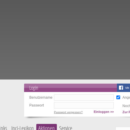
Login
Mit
Benutzername
Ange
Passwort
Noch
Einloggen >>
Zur 
Passwort vergessen?
inks
Inci-Lexikon
Aktionen
Service