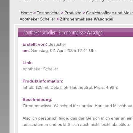
Home
>
Testberichte
>
Produkte
>
Gesichtspflege und Mak
Apotheker Scheller
>
Zitronenmelisse Waschgel
Apotheker Scheller
- Zitronenmelisse Waschgel
Erstellt von:
Besucher
am:
Samstag, 02. April 2005 12:44 Uhr
Link:
Apotheker Scheller
Produktinformation:
Inhalt: 125 ml, Detail: ph-Hautneutral, Preis: 4,99 €
Beschreibung:
Zitronenmelisse Waschgel für unreine Haut und Mischhaut
Also ich persönlich finde, das der Geruch mich eher an ei
aufschäumen und es läßt sich auch nicht leicht abspülen.