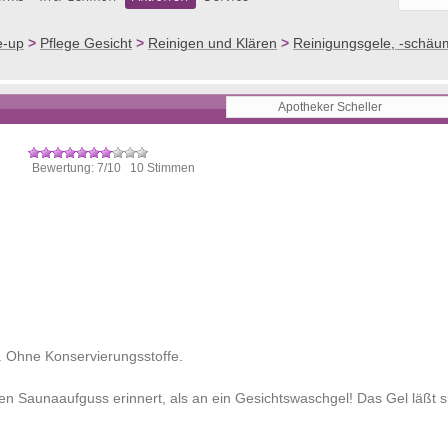
e-up
>
Pflege Gesicht
>
Reinigen und Klären
>
Reinigungsgele, -schäu
Bewertung: 7/10 10 Stimmen
. Ohne Konservierungsstoffe.
nen Saunaaufguss erinnert, als an ein Gesichtswaschgel! Das Gel läßt 