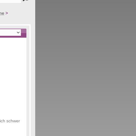
me
>
sich schwer