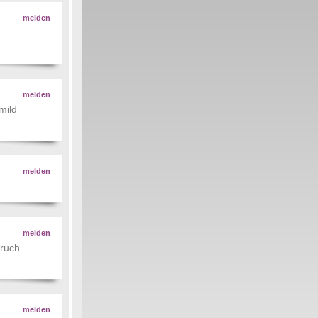
melden
melden
mild
melden
melden
eruch
melden