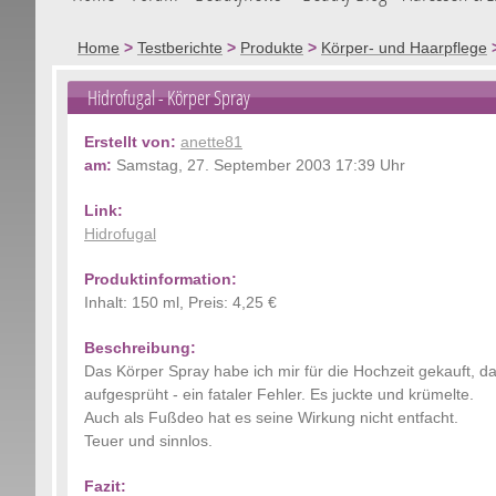
Home
>
Testberichte
>
Produkte
>
Körper- und Haarpflege
Hidrofugal
- Körper Spray
Erstellt von:
anette81
am:
Samstag, 27. September 2003 17:39 Uhr
Link:
Hidrofugal
Produktinformation:
Inhalt: 150 ml, Preis: 4,25 €
Beschreibung:
Das Körper Spray habe ich mir für die Hochzeit gekauft, d
aufgesprüht - ein fataler Fehler. Es juckte und krümelte.
Auch als Fußdeo hat es seine Wirkung nicht entfacht.
Teuer und sinnlos.
Fazit: