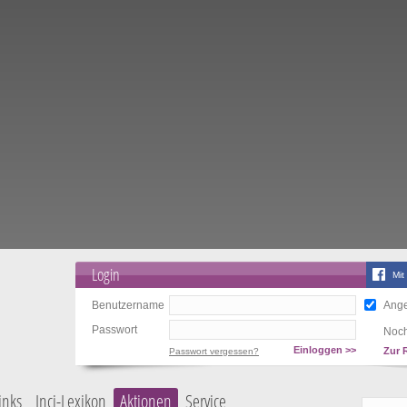
Login
Mit
Benutzername
Ange
Passwort
Noch
Einloggen >>
Zur 
Passwort vergessen?
inks
Inci-Lexikon
Aktionen
Service