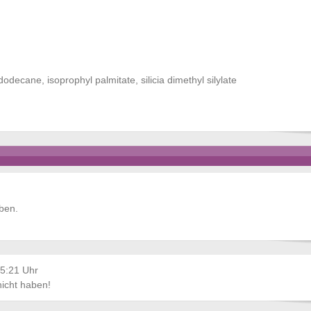
decane, isoprophyl palmitate, silicia dimethyl silylate
ben.
5:21 Uhr
nicht haben!