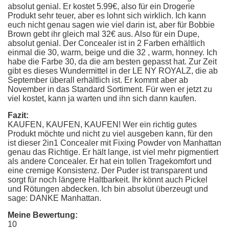
absolut genial. Er kostet 5.99€, also für ein Drogerie
Produkt sehr teuer, aber es lohnt sich wirklich. Ich kann
euch nicht genau sagen wie viel darin ist, aber für Bobbie
Brown gebt ihr gleich mal 32€ aus. Also für ein Dupe,
absolut genial. Der Concealer ist in 2 Farben erhältlich
einmal die 30, warm, beige und die 32 , warm, honney. Ich
habe die Farbe 30, da die am besten gepasst hat. Zur Zeit
gibt es dieses Wundermittel in der LE NY ROYALZ, die ab
September überall erhältlich ist. Er kommt aber ab
November in das Standard Sortiment. Für wen er jetzt zu
viel kostet, kann ja warten und ihn sich dann kaufen.
Fazit:
KAUFEN, KAUFEN, KAUFEN! Wer ein richtig gutes
Produkt möchte und nicht zu viel ausgeben kann, für den
ist dieser 2in1 Concealer mit Fixing Powder von Manhattan
genau das Richtige. Er hält lange, ist viel mehr pigmentiert
als andere Concealer. Er hat ein tollen Tragekomfort und
eine cremige Konsistenz. Der Puder ist transparent und
sorgt für noch längere Haltbarkeit. Ihr könnt auch Pickel
und Rötungen abdecken. Ich bin absolut überzeugt und
sage: DANKE Manhattan.
Meine Bewertung:
10