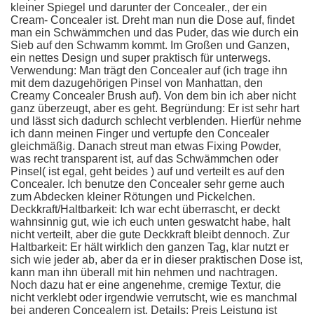
kleiner Spiegel und darunter der Concealer., der ein
Cream- Concealer ist. Dreht man nun die Dose auf, findet
man ein Schwämmchen und das Puder, das wie durch ein
Sieb auf den Schwamm kommt. Im Großen und Ganzen,
ein nettes Design und super praktisch für unterwegs.
Verwendung: Man trägt den Concealer auf (ich trage ihn
mit dem dazugehörigen Pinsel von Manhattan, den
Creamy Concealer Brush auf). Von dem bin ich aber nicht
ganz überzeugt, aber es geht. Begründung: Er ist sehr hart
und lässt sich dadurch schlecht verblenden. Hierfür nehme
ich dann meinen Finger und vertupfe den Concealer
gleichmäßig. Danach streut man etwas Fixing Powder,
was recht transparent ist, auf das Schwämmchen oder
Pinsel( ist egal, geht beides ) auf und verteilt es auf den
Concealer. Ich benutze den Concealer sehr gerne auch
zum Abdecken kleiner Rötungen und Pickelchen.
Deckkraft/Haltbarkeit: Ich war echt überrascht, er deckt
wahnsinnig gut, wie ich euch unten geswatcht habe, halt
nicht verteilt, aber die gute Deckkraft bleibt dennoch. Zur
Haltbarkeit: Er hält wirklich den ganzen Tag, klar nutzt er
sich wie jeder ab, aber da er in dieser praktischen Dose ist,
kann man ihn überall mit hin nehmen und nachtragen.
Noch dazu hat er eine angenehme, cremige Textur, die
nicht verklebt oder irgendwie verrutscht, wie es manchmal
bei anderen Concealern ist. Details: Preis Leistung ist