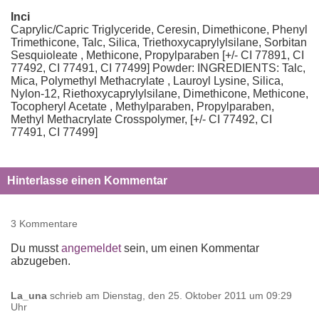
Inci
Caprylic/Capric Triglyceride, Ceresin, Dimethicone, Phenyl
Trimethicone, Talc, Silica, Triethoxycaprylylsilane, Sorbitan
Sesquioleate , Methicone, Propylparaben [+/- CI 77891, CI
77492, CI 77491, CI 77499] Powder: INGREDIENTS: Talc,
Mica, Polymethyl Methacrylate , Lauroyl Lysine, Silica,
Nylon-12, Riethoxycaprylylsilane, Dimethicone, Methicone,
Tocopheryl Acetate , Methylparaben, Propylparaben,
Methyl Methacrylate Crosspolymer, [+/- CI 77492, CI
77491, CI 77499]
Hinterlasse einen Kommentar
3 Kommentare
Du musst
angemeldet
sein, um einen Kommentar
abzugeben.
La_una
schrieb am
Dienstag, den 25. Oktober 2011 um 09:29
Uhr