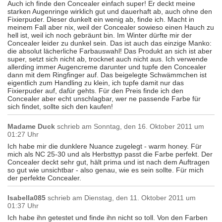
Auch ich finde den Concealer einfach super! Er deckt meine
starken Augenringe wirklich gut und dauerhaft ab, auch ohne den
Fixierpuder. Dieser dunkelt ein wenig ab, finde ich. Macht in
meinem Fall aber nix, weil der Concealer sowieso einen Hauch zu
hell ist, weil ich noch gebräunt bin. Im Winter dürfte mir der
Concealer leider zu dunkel sein. Das ist auch das einzige Manko:
die absolut lächerliche Farbauswahl! Das Produkt an sich ist aber
super, setzt sich nicht ab, trocknet auch nicht aus. Ich verwende
allerding immer Augencreme darunter und tupfe den Concealer
dann mit dem Ringfinger auf. Das beigelegte Schwämmchen ist
eigentlich zum Handling zu klein, ich tupfe damit nur das
Fixierpuder auf, dafür gehts. Für den Preis finde ich den
Concealer aber echt unschlagbar, wer ne passende Farbe für
sich findet, sollte sich den kaufen!
Madame Duck
schrieb am
Sonntag, den 16. Oktober 2011 um
01:27 Uhr
Ich habe mir die dunklere Nuance zugelegt - warm honey. Für
mich als NC 25-30 und als Herbsttyp passt die Farbe perfekt. Der
Concealer deckt sehr gut, hält prima und ist nach dem Auftragen
so gut wie unsichtbar - also genau, wie es sein sollte. Für mich
der perfekte Concealer.
Isabella085
schrieb am
Dienstag, den 11. Oktober 2011 um
01:37 Uhr
Ich habe ihn getestet und finde ihn nicht so toll. Von den Farben