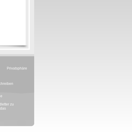
Privatsphäre
chreiben
ie
letter zu
 das