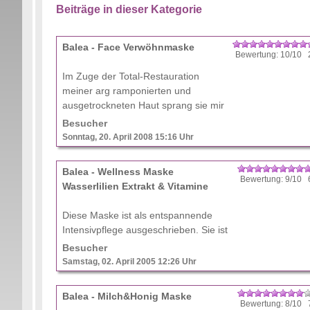
Beiträge in dieser Kategorie
Balea - Face Verwöhnmaske
Bewertung: 10/10 
Im Zuge der Total-Restauration
meiner arg ramponierten und
ausgetrockneten Haut sprang sie mir
unten aus dem Regal ins Auge. Das
Besucher
Sachet ist wie alle Masken von Balea
Sonntag, 20. April 2008 15:16 Uhr
in einem praktischem Sachet un ...
Balea - Wellness Maske
Bewertung: 9/10 
Wasserlilien Extrakt & Vitamine
Diese Maske ist als entspannende
Intensivpflege ausgeschrieben. Sie ist
als Hausmarke bei DM erhältlich und
Besucher
als Special Edition gekennzeichnet.
Samstag, 02. April 2005 12:26 Uhr
Sehr praktisch ist, daß sie in einem
zweigeteilten B ...
Balea - Milch&Honig Maske
Bewertung: 8/10 