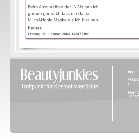
Beim Abschreiben der INCIs hab ich
gerade gemerkt dass die Balea
Milch&Honig Maske die ich hier hab,
bloß bis 10/2003 haltbar gewesen
hamse
wäre, aber gestern Abend (01/2004)
Freitag, 16. Januar 2004 14:47 Uhr
war sie noch gut, aber ...
Impre
w3 pr
(haftu
Norma
10367 