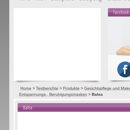
Facebook
Home
>
Testberichte
>
Produkte
>
Gesichtspflege und Mak
Entspannungs-, Beruhigungsmasken
>
Balea
Balea