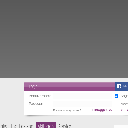
Login
Mit
Benutzername
Ange
Passwort
Noch
Einloggen >>
Zur 
Passwort vergessen?
inks
Inci-Lexikon
Aktionen
Service