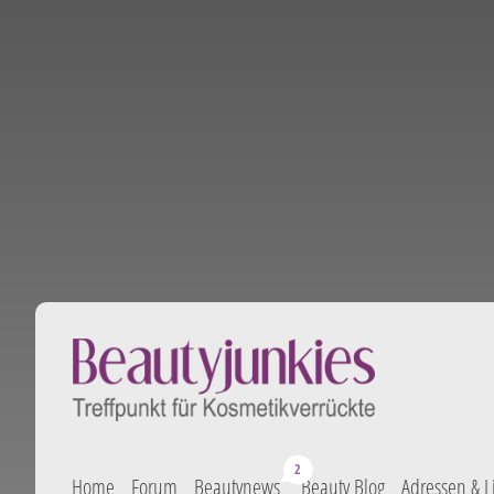
Home
Forum
Beautynews
Beauty Blog
Adressen & L