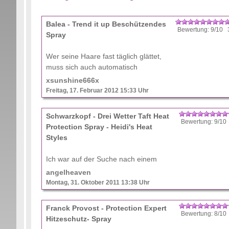
Balea - Trend it up Beschützendes
Bewertung: 9/10 
Spray
Wer seine Haare fast täglich glättet,
muss sich auch automatisch
Gedanken darüber machen, wie er
xsunshine666x
diese vor der Hitze schützt, denn
Freitag, 17. Februar 2012 15:33 Uhr
anders leiden sie unweigerlich nach
kurzer Zeit darunter. Die Ver ...
Schwarzkopf - Drei Wetter Taft Heat
Bewertung: 9/10
Protection Spray - Heidi's Heat
Styles
Ich war auf der Suche nach einem
Hitzeschutzspray ohne Silikone und bin
angelheaven
dann auf dieses Produkt gestoßen. Ich
Montag, 31. Oktober 2011 13:38 Uhr
hatte bisher schon einige Sprays
ausprobiert aber keines hatte mich
Franck Provost - Protection Expert
bisher recht überz ...
Bewertung: 8/10
Hitzeschutz- Spray