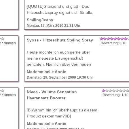
[QUOTE]Glänzend und glatt - Das
Hitzeschutzspray eignet sich für alle,
die ihr Haar so schonend wie möglich
SmilingJeany
glätten wollen. Seine innovative
Montag, 15. März 2010 21:31 Uhr
Schutzschild-Formel absorbiert die
Wärme, sorgt für ein ...
Syoss - Hitzeschutz Styling Spray
2 Stimmen
Bewertung: 8/10
Heute möchte ich euch gerne über
meine neueste Errungenschaft
berichten. Nämlich über den neuen
Syoss Hitzeschutz. Warum bin ich
Mademoiselle Annie
überhaupt zu diesem Produkt
Dienstag, 29. September 2009 19:30 Uhr
gekommen?
*~*~*~*~*~*~*~*~*~*~*~*~*~*~* ...
Nivea - Volume Sensation
2 Stimmen
Bewertung: 1/1
Haaransatz Booster
[B]Warum bin ich überhaupt zu diesem
Produkt gekommen?[/B]
~*~*~*
*~*~*~*~*~*~*~*~*~*~*~*~**~*~*~*~*~*~*~*~*~*~*~*~**~*~*
Mademoiselle Annie
Meine Haare brauchen Volumen, viiiel