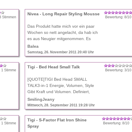
Nivea - Long Repair Styling Mousse
3 Stimmen
Bewertung: 8/1
Das Produkt hatte mich vor ein paar
Wochen so nett angelacht, da hab ich
es aus Neugier mitgenommen. Es
riecht sehr angenehm, halt Nivea-
Balea
typisch. Es soll, dank der Thermo Care
Samstag, 26. November 2011 20:40 Uhr
Technologie, extra s ...
Tigi - Bed Head Small Talk
 1 Stimme
Bewertung: 3/1
[QUOTE]TIGI Bed Head SMALL
TALK3-in-1 Energie, Volumen, Style
Gibt Kraft und Volumen. Definiert,
trennt und kontrolliert. Bla, bla, bla? *
SmilingJeany
Verleiht Glanz und kontrolliert krauses
Mittwoch, 28. September 2011 19:28 Uhr
Haar * Hitzeschu ...
Tigi - S-Factor Flat Iron Shine
 1 Stimme
Bewertung: 8/10
Spray