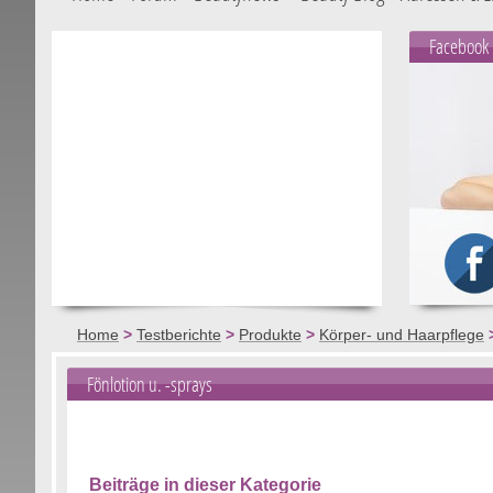
Facebook
Home
>
Testberichte
>
Produkte
>
Körper- und Haarpflege
Fönlotion u. -sprays
Beiträge in dieser Kategorie