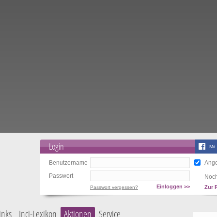
Login
Mit
Benutzername
Ange
Passwort
Noch
Einloggen >>
Zur 
Passwort vergessen?
inks
Inci-Lexikon
Aktionen
Service