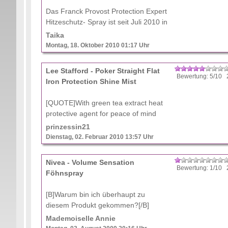
Das Franck Provost Protection Expert
Hitzeschutz- Spray ist seit Juli 2010 in
Drogeriemärkten wie zum Beispiel dm,
Taika
Kauf- und Warenhäusern für ca. 6,00
Montag, 18. Oktober 2010 01:17 Uhr
Euro erhältlich. Das milchige Spray
befindet ...
Lee Stafford - Poker Straight Flat
Bewertung: 5/10 
Iron Protection Shine Mist
[QUOTE]With green tea extract heat
protective agent for peace of mind
when using hot straightening
prinzessin21
irons[/QUOTE] Nachdem die
Dienstag, 02. Februar 2010 13:57 Uhr
Verpackung dieses Hitzeschutzsprays
knallpink ist, konnte ich nicht wid ...
Nivea - Volume Sensation
Bewertung: 1/10 
Föhnspray
[B]Warum bin ich überhaupt zu
diesem Produkt gekommen?[/B]
*~*~*~*~*~*~*~*~*~*~*~*~**~*~*~*~*~*~*~*~*~*~*~*~**~*~*
Mademoiselle Annie
Auf der Suche nach DEM Volumen