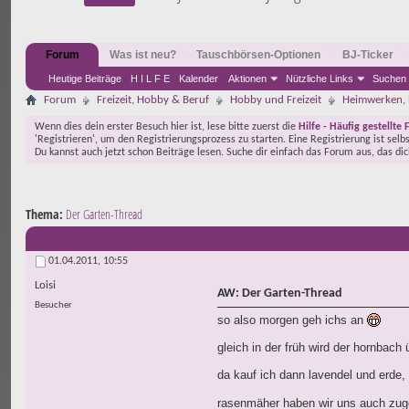
Forum
Was ist neu?
Tauschbörsen-Optionen
BJ-Ticker
Heutige Beiträge
H I L F E
Kalender
Aktionen
Nützliche Links
Suchen
Forum
Freizeit, Hobby & Beruf
Hobby und Freizeit
Heimwerken, 
Wenn dies dein erster Besuch hier ist, lese bitte zuerst die
Hilfe - Häufig gestellte 
'Registrieren', um den Registrierungsprozess zu starten. Eine Registrierung ist selb
Du kannst auch jetzt schon Beiträge lesen. Suche dir einfach das Forum aus, das di
Thema:
Der Garten-Thread
01.04.2011,
10:55
Loisi
AW: Der Garten-Thread
Besucher
so also morgen geh ichs an
gleich in der früh wird der hornbach 
da kauf ich dann lavendel und erde, 
rasenmäher haben wir uns auch zugel