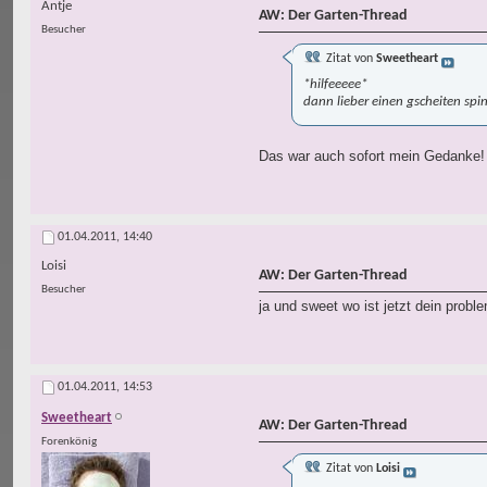
Antje
AW: Der Garten-Thread
Besucher
Zitat von
Sweetheart
*hilfeeeee*
dann lieber einen gscheiten spin
Das war auch sofort mein Gedanke! D
01.04.2011,
14:40
Loisi
AW: Der Garten-Thread
Besucher
ja und sweet wo ist jetzt dein probl
01.04.2011,
14:53
Sweetheart
AW: Der Garten-Thread
Forenkönig
Zitat von
Loisi