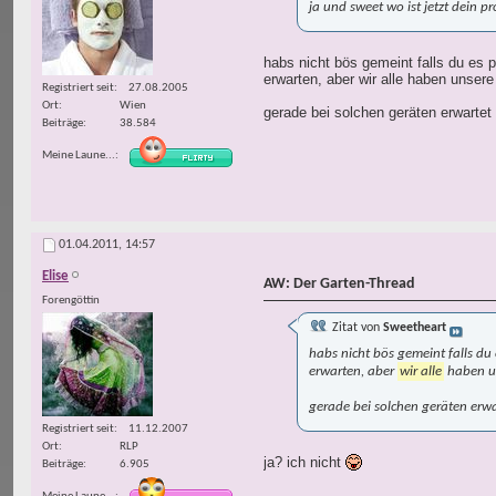
ja und sweet wo ist jetzt dein p
habs nicht bös gemeint falls du es 
erwarten, aber wir alle haben unsere
Registriert seit
27.08.2005
Ort
Wien
gerade bei solchen geräten erwarte
Beiträge
38.584
Meine Laune...
01.04.2011,
14:57
Elise
AW: Der Garten-Thread
Forengöttin
Zitat von
Sweetheart
habs nicht bös gemeint falls du
erwarten, aber
wir alle
haben un
gerade bei solchen geräten erw
Registriert seit
11.12.2007
Ort
RLP
ja? ich nicht
Beiträge
6.905