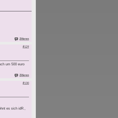
Zitieren
#129
auch um 500 euro
Zitieren
#130
.
hnt es sich idR.,