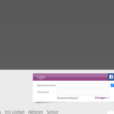
Login
Benutzername
Passwort
Passwort vergessen?
Einloggen >>
s
Inci-Lexikon
Aktionen
Service