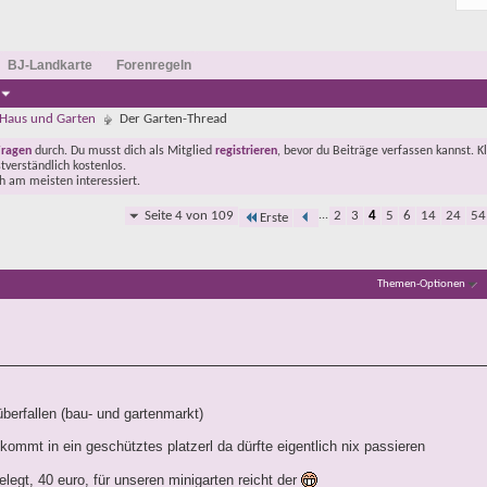
BJ-Landkarte
Forenregeln
Haus und Garten
Der Garten-Thread
Fragen
durch. Du musst dich als Mitglied
registrieren
, bevor du Beiträge verfassen kannst. K
stverständlich kostenlos.
ch am meisten interessiert.
Seite 4 von 109
...
2
3
4
5
6
14
24
54
Erste
Themen-Optionen
überfallen (bau- und gartenmarkt)
kommt in ein geschütztes platzerl da dürfte eigentlich nix passieren
egt, 40 euro, für unseren minigarten reicht der