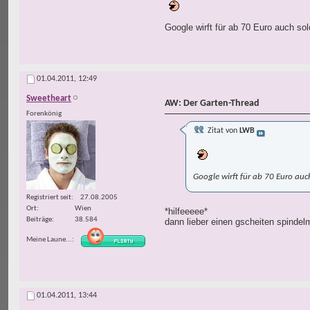
Google wirft für ab 70 Euro auch so
01.04.2011,
12:49
Sweetheart
AW: Der Garten-Thread
Forenkönig
Zitat von
LWB
Google wirft für ab 70 Euro auc
Registriert seit
27.08.2005
Ort
Wien
*hilfeeeee*
Beiträge
38.584
dann lieber einen gscheiten spindelm
Meine Laune...
01.04.2011,
13:44