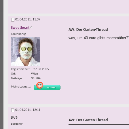
01.04.2011,
11:37
Sweetheart
AW: Der Garten-Thread
Forenkönig
was, um 40 euro gibts rasenmäher?
Registriert seit
27.08.2005
Ort
Wien
Beiträge
38.584
Meine Laune...
01.04.2011,
12:11
LWB
AW: Der Garten-Thread
Besucher