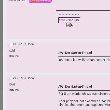
Meine Laune...
**************
liebe Grüße Elise
01.04.2011,
15:02
Loisi
AW: Der Garten-Thread
Besucher
ich denke ich weiß schon besser, da
01.04.2011,
15:07
LWB
AW: Der Garten-Thread
Besucher
Für 8 qm würde ich wahrscheinlich 
Aber prinzipell hat sweetheart natür
ein bisschen mehr auszugeben. Merk