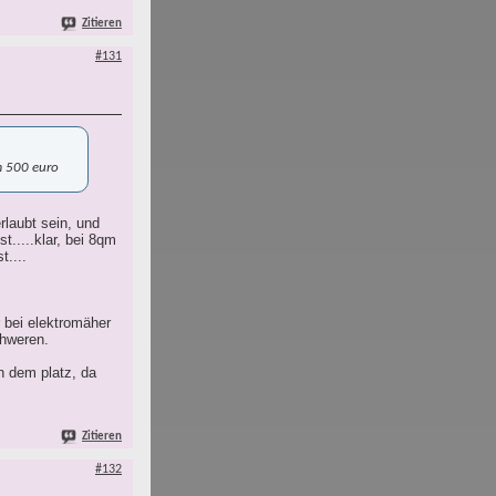
Zitieren
#131
um 500 euro
rlaubt sein, und
.....klar, bei 8qm
t....
r bei elektromäher
chweren.
n dem platz, da
Zitieren
#132