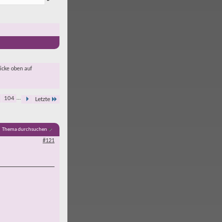
licke oben auf
104
...
Letzte
Thema durchsuchen
#121