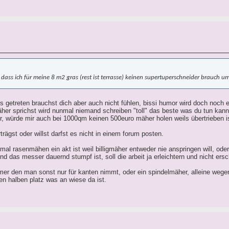
 dass ich für meine 8 m2 gras (rest ist terrasse) keinen supertuperschneider brauch 
s getreten brauchst dich aber auch nicht fühlen, bissi humor wird doch noch e
r sprichst wird nunmal niemand schreiben "toll" das beste was du tun kannst
, würde mir auch bei 1000qm keinen 500euro mäher holen weils übertrieben is
trägst oder willst darfst es nicht in einem forum posten.
 mal rasenmähen ein akt ist weil billigmäher entweder nie anspringen will, ode
und das messer dauernd stumpf ist, soll die arbeit ja erleichtern und nicht ers
mmer den man sonst nur für kanten nimmt, oder ein spindelmäher, alleine wege
n halben platz was an wiese da ist.