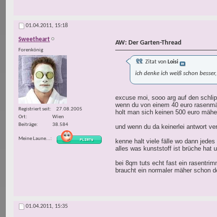
01.04.2011,
15:18
Sweetheart
AW: Der Garten-Thread
Forenkönig
Zitat von
Loisi
ich denke ich weiß schon besser,
excuse moi, sooo arg auf den schlip
wenn du von einem 40 euro rasenmähe
Registriert seit
27.08.2005
holt man sich keinen 500 euro mäher
Ort
Wien
Beiträge
38.584
und wenn du da keinerlei antwort ver
Meine Laune...
kenne halt viele fälle wo dann jedes
alles was kunststoff ist brüche hat 
bei 8qm tuts echt fast ein rasentri
braucht ein normaler mäher schon de
01.04.2011,
15:35