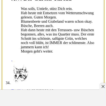
Was solls, Untiefe, stürz Dich rein.
Hab heute mit Entsetzen vom Wetterumschwung
gelesen. Guten Morgen.
Blumenbeete und Grabeland waren schon okay.
Büsche, Beeren auch.
Hab dann heute mit den Terrassen- usw Büschen
begonnen, alles, was ins Quartier muss. Der erste
Schnitt ins schönste, saftigste Grün, welches
noch voll blüht, ist IMMER der schlimmste. Also
jammern kann ich!
Morgen geht's weiter.
Trudilein
:
01.02.2026
20:16
AW: Der Garten-Thread