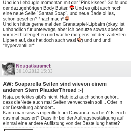
Und ich liebäugle momentan mit der "Pink kisses"-Seife und
der dazugehörigen Body Butter.
Und es gibt auch noch
eine neue Seife "Santas Soap", und neue Badelollies,
schon gesehen? *hachmach*
Und ich hätte gerne mal den Granatapfel-Lipbalm (okay, ist
unhandlich für unterwegs, aber ich benutze sowas abends
vorm Schlafengehen und wache morgens mit den zartesten
Lippen auf, das hat doch auch was!
) und und und!
*hyperventilier*
Nougatkaramel
:
30.10.2012
15:33
AW: Soaparella Seifen sind wievon einem
anderen Stern PlauderThread :-)
Naja, perfektes gibt's nicht. Hab jetzt auch schon gehört,
dass dieNette auch mal Seifen verwechseln soll... Oder in
der Bestellung abändert..
Kann man sowas eigentlich bei Dawanda machen? Is euch
das mal passiert? Dass ihr bei der Auftragsbestätigung auf
einmal eine andere Auflistung von der Bestellung hattet?