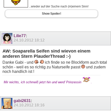
...wieder auf der Suche nach (m)einem Sinn!
Show Spoiler!
Lilie77
:
24.10.2012
18:12
AW: Soaparella Seifen sind wievon einem
anderen Stern PlauderThread :-)
Danke Gabi - und
ich finde so ne Blockform auch total
schön - weil es so richtig zu Naturseife passt
und zudem
noch handlich ist !
Mir reichts, ich schmeiß jetzt hin und werd' Prinzessin
.
gabi2631
:
24.10.2012
18:16