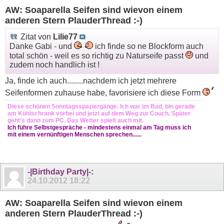
AW: Soaparella Seifen sind wievon einem
anderen Stern PlauderThread :-)
Zitat von
Lilie77
Danke Gabi - und
ich finde so ne Blockform auch
total schön - weil es so richtig zu Naturseife passt
und
zudem noch handlich ist !
Ja, finde ich auch........nachdem ich jetzt mehrere
Seifenformen zuhause habe, favorisiere ich diese Form
Diese schönen Sonntagsspaziergänge. Ich war im Bad, bin gerade
am Kühlschrank vorbei und jetzt auf dem Weg zur Couch. Später
geht's dann zum PC. Das Wetter spielt auch mit.
Ich führe Selbstgespräche - mindestens einmal am Tag muss ich
mit einem vernünftigen Menschen sprechen......
-|Birthday Party|-
:
24.10.2012
18:22
AW: Soaparella Seifen sind wievon einem
anderen Stern PlauderThread :-)