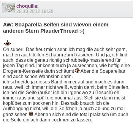
choquilla
:
28.10.2012
19:20
AW: Soaparella Seifen sind wievon einem
anderen Stern PlauderThread :-)
Oh super!! Das freut mich sehr. Ich mag die auch sehr gern,
machen auch tollen Schaum zum Rasieren. Und ja, ich find
auch, dass die genau richtig schrubbelig-massierend für
jeden Tag sind. Ihr könnt euch ja ausrechnen, wie heftig eine
Drogerie-Kernseife darin schäumt
Aber die Soaparellas
sind auch schon Wahnsinn darin.
ich schneide ja dieses Band immer auf und mach es dann
raus, weil ich immer nicht weiß, wohin damit beim Einseifen.
ich hol die Seife (außer ich bin irgendwo zu Besuch) eh
immer raus und spül die nochmal aus. Stell sie dann meist
kopfüber zum trocknen hin. Deshalb brauch ich die
Aufhängung nicht, will die Seifchen ja auch ab und zu mal
ganz sehen
Aber an sich sind die total praktisch um auch
die Seife einfach darin trocknen zu lassen.