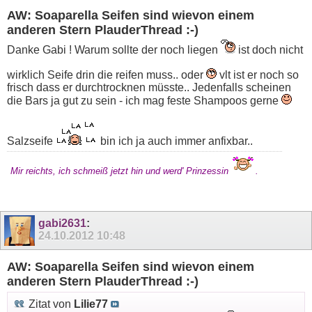
AW: Soaparella Seifen sind wievon einem
anderen Stern PlauderThread :-)
Danke Gabi ! Warum sollte der noch liegen
ist doch nicht
wirklich Seife drin die reifen muss.. oder
vlt ist er noch so
frisch dass er durchtrocknen müsste.. Jedenfalls scheinen
die Bars ja gut zu sein - ich mag feste Shampoos gerne
Salzseife
bin ich ja auch immer anfixbar..
Mir reichts, ich schmeiß jetzt hin und werd' Prinzessin
.
gabi2631
:
24.10.2012
10:48
AW: Soaparella Seifen sind wievon einem
anderen Stern PlauderThread :-)
Zitat von
Lilie77