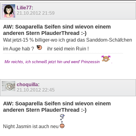
11
12
13
14
15
16
17
18
19
Lilie77
:
21.10.2012
21:59
AW: Soaparella Seifen sind wievon einem
anderen Stern PlauderThread :-)
Wat jetzt-15 % billiger-wo ich grad das Sanddorn-Schäfchen
im Auge hab ?
ihr seid mein Ruin !
Mir reichts, ich schmeiß jetzt hin und werd' Prinzessin
.
choquilla
:
21.10.2012
22:45
AW: Soaparella Seifen sind wievon einem
anderen Stern PlauderThread :-)
Night Jasmin ist auch neu