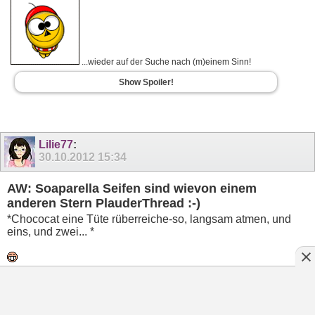
...wieder auf der Suche nach (m)einem Sinn!
Show Spoiler!
Lilie77
:
30.10.2012
15:34
AW: Soaparella Seifen sind wievon einem
anderen Stern PlauderThread :-)
*Chococat eine Tüte rüberreiche-so, langsam atmen, und
eins, und zwei... *
Mademoiselle Annie-schön, wäre sicher ein guter Thread,
auch wenn ich ( noch ) nicht bestellt habe les ich gerne mit
und schau mir die Sachen gerne an