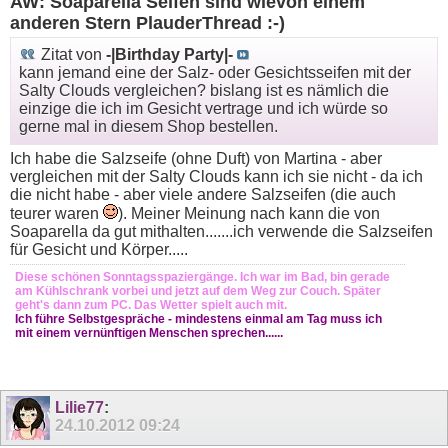
AW: Soaparella Seifen sind wievon einem
anderen Stern PlauderThread :-)
Zitat von
-|Birthday Party|-
kann jemand eine der Salz- oder Gesichtsseifen mit der
Salty Clouds vergleichen? bislang ist es nämlich die
einzige die ich im Gesicht vertrage und ich würde so
gerne mal in diesem Shop bestellen.
Ich habe die Salzseife (ohne Duft) von Martina - aber
vergleichen mit der Salty Clouds kann ich sie nicht - da ich
die nicht habe - aber viele andere Salzseifen (die auch
teurer waren
). Meiner Meinung nach kann die von
Soaparella da gut mithalten.......ich verwende die Salzseifen
für Gesicht und Körper.....
Diese schönen Sonntagsspaziergänge. Ich war im Bad, bin gerade
am Kühlschrank vorbei und jetzt auf dem Weg zur Couch. Später
geht's dann zum PC. Das Wetter spielt auch mit.
Ich führe Selbstgespräche - mindestens einmal am Tag muss ich
mit einem vernünftigen Menschen sprechen......
Lilie77
:
24.10.2012
09:24