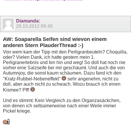
Diamanda
:
28.10.2012
08:40
AW: Soaparella Seifen sind wievon einem
anderen Stern PlauderThread :-)
Von wem kam der Tipp mit den Perligranbeuteln? Choquilla,
oder? Vielen Dank, ich hatte gestern mein 1.
Perligranerlebnis und bin hin und weg! So doll hat noch nie
vorher eine Salzseife bei mir geschäumt. Und auch die von
Autumnjoy, die sonst kaum schäumen. Dazu fand ich den
"Kratz-Rubbel-Nebeneffekt"
sehr angenehm, nicht zu
doll, aber auch nicht zu schwach. Wozu brauch ich einen
Kismee? Pff!
Und es stimmt: Kein Vergleich zu den Organzasäckchen,
von denen ich seltsamerweise nach einer Weile immer
Pickel kriege.