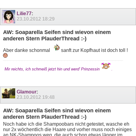
Lilie77
:
23.10.2012
18:29
AW: Soaparella Seifen sind wievon einem
anderen Stern PlauderThread :-)
Aber danke schonmal
sanft zur Kopfhaut ist doch toll !
Mir reichts, ich schmeiß jetzt hin und werd' Prinzessin
.
Glamour
:
23.10.2012
19:48
AW: Soaparella Seifen sind wievon einem
anderen Stern PlauderThread :-)
Noch habe ich die Shampoobars nicht getestet, wasche eh
nur 2x wöchentlich die Haare und vorher muss noch einiges
an NK-Shampoos weg, die auch schon etwas länger im