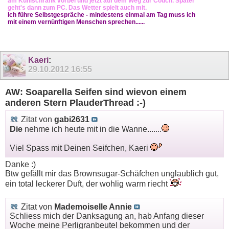
am Kühlschrank vorbei und jetzt auf dem Weg zur Couch. Später
geht's dann zum PC. Das Wetter spielt auch mit.
Ich führe Selbstgespräche - mindestens einmal am Tag muss ich
mit einem vernünftigen Menschen sprechen......
Kaeri
:
29.10.2012
16:55
AW: Soaparella Seifen sind wievon einem
anderen Stern PlauderThread :-)
Zitat von
gabi2631
Die
nehme ich heute mit in die Wanne.......
Viel Spass mit Deinen Seifchen, Kaeri
Danke :)
Btw gefällt mir das Brownsugar-Schäfchen unglaublich gut,
ein total leckerer Duft, der wohlig warm riecht
Zitat von
Mademoiselle Annie
Schliess mich der Danksagung an, hab Anfang dieser
Woche meine Perligranbeutel bekommen und der