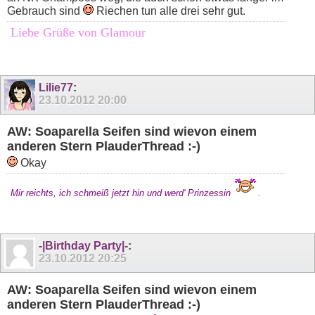
Gebrauch sind
Riechen tun alle drei sehr gut.
Liebe Grüße von Glamour
Lilie77
:
23.10.2012
20:00
AW: Soaparella Seifen sind wievon einem
anderen Stern PlauderThread :-)
Okay
Mir reichts, ich schmeiß jetzt hin und werd' Prinzessin
.
-|Birthday Party|-
:
23.10.2012
20:25
AW: Soaparella Seifen sind wievon einem
anderen Stern PlauderThread :-)