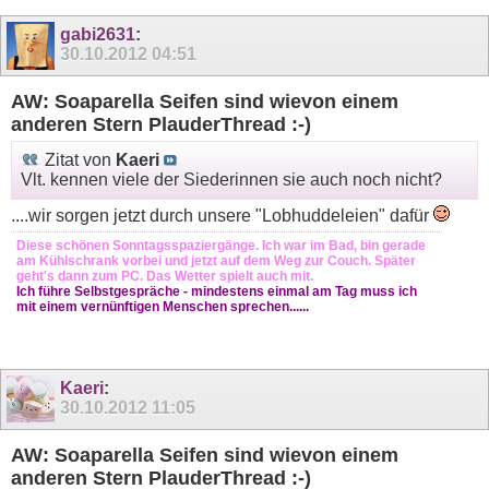
gabi2631
:
30.10.2012
04:51
AW: Soaparella Seifen sind wievon einem
anderen Stern PlauderThread :-)
Zitat von
Kaeri
Vlt. kennen viele der Siederinnen sie auch noch nicht?
....wir sorgen jetzt durch unsere "Lobhuddeleien" dafür
Diese schönen Sonntagsspaziergänge. Ich war im Bad, bin gerade
am Kühlschrank vorbei und jetzt auf dem Weg zur Couch. Später
geht's dann zum PC. Das Wetter spielt auch mit.
Ich führe Selbstgespräche - mindestens einmal am Tag muss ich
mit einem vernünftigen Menschen sprechen......
Kaeri
:
30.10.2012
11:05
AW: Soaparella Seifen sind wievon einem
anderen Stern PlauderThread :-)