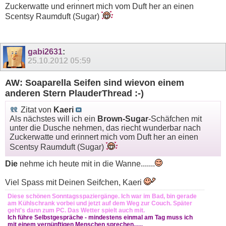
Zuckerwatte und erinnert mich vom Duft her an einen
Scentsy Raumduft (Sugar)
gabi2631
:
25.10.2012
05:59
AW: Soaparella Seifen sind wievon einem
anderen Stern PlauderThread :-)
Zitat von
Kaeri
Als nächstes will ich ein
Brown-Sugar
-Schäfchen mit
unter die Dusche nehmen, das riecht wunderbar nach
Zuckerwatte und erinnert mich vom Duft her an einen
Scentsy Raumduft (Sugar)
Die
nehme ich heute mit in die Wanne.......
Viel Spass mit Deinen Seifchen, Kaeri
Diese schönen Sonntagsspaziergänge. Ich war im Bad, bin gerade
am Kühlschrank vorbei und jetzt auf dem Weg zur Couch. Später
geht's dann zum PC. Das Wetter spielt auch mit.
Ich führe Selbstgespräche - mindestens einmal am Tag muss ich
mit einem vernünftigen Menschen sprechen......