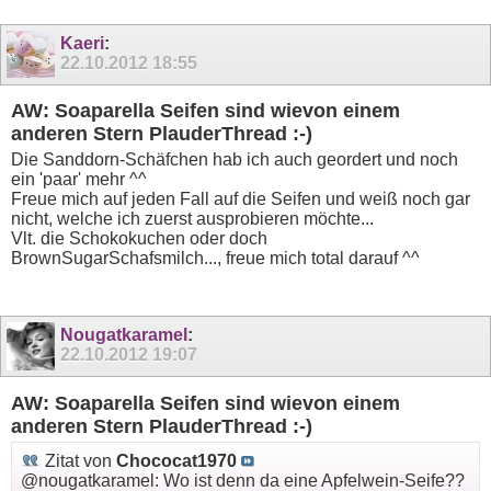
Kaeri
:
22.10.2012
18:55
AW: Soaparella Seifen sind wievon einem
anderen Stern PlauderThread :-)
Die Sanddorn-Schäfchen hab ich auch geordert und noch
ein 'paar' mehr ^^
Freue mich auf jeden Fall auf die Seifen und weiß noch gar
nicht, welche ich zuerst ausprobieren möchte...
Vlt. die Schokokuchen oder doch
BrownSugarSchafsmilch..., freue mich total darauf ^^
Nougatkaramel
:
22.10.2012
19:07
AW: Soaparella Seifen sind wievon einem
anderen Stern PlauderThread :-)
Zitat von
Chococat1970
@nougatkaramel: Wo ist denn da eine Apfelwein-Seife??