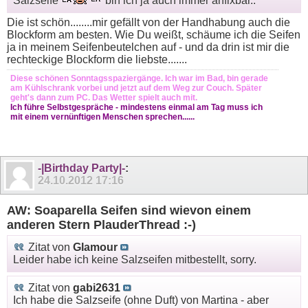
Salzseife
bin ich ja auch immer anfixbar..
Die ist schön........mir gefällt von der Handhabung auch die
Blockform am besten. Wie Du weißt, schäume ich die Seifen
ja in meinem Seifenbeutelchen auf - und da drin ist mir die
rechteckige Blockform die liebste.......
Diese schönen Sonntagsspaziergänge. Ich war im Bad, bin gerade
am Kühlschrank vorbei und jetzt auf dem Weg zur Couch. Später
geht's dann zum PC. Das Wetter spielt auch mit.
Ich führe Selbstgespräche - mindestens einmal am Tag muss ich
mit einem vernünftigen Menschen sprechen......
-|Birthday Party|-
:
24.10.2012
17:16
AW: Soaparella Seifen sind wievon einem
anderen Stern PlauderThread :-)
Zitat von
Glamour
Leider habe ich keine Salzseifen mitbestellt, sorry.
Zitat von
gabi2631
Ich habe die Salzseife (ohne Duft) von Martina - aber