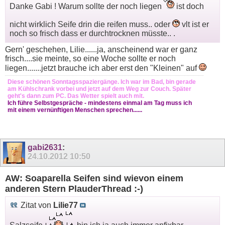
Danke Gabi ! Warum sollte der noch liegen
ist doch
nicht wirklich Seife drin die reifen muss.. oder
vlt ist er
noch so frisch dass er durchtrocknen müsste.. .
Gern' geschehen, Lilie......ja, anscheinend war er ganz
frisch....sie meinte, so eine Woche sollte er noch
liegen.......jetzt brauche ich aber erst den "Kleinen" auf
Diese schönen Sonntagsspaziergänge. Ich war im Bad, bin gerade
am Kühlschrank vorbei und jetzt auf dem Weg zur Couch. Später
geht's dann zum PC. Das Wetter spielt auch mit.
Ich führe Selbstgespräche - mindestens einmal am Tag muss ich
mit einem vernünftigen Menschen sprechen......
gabi2631
:
24.10.2012
10:50
AW: Soaparella Seifen sind wievon einem
anderen Stern PlauderThread :-)
Zitat von
Lilie77