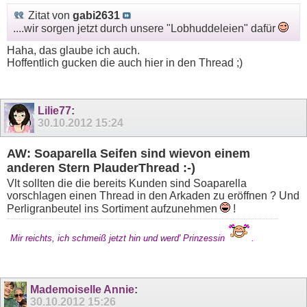
Zitat von
gabi2631
....wir sorgen jetzt durch unsere "Lobhuddeleien" dafür
Haha, das glaube ich auch.
Hoffentlich gucken die auch hier in den Thread ;)
Lilie77
:
30.10.2012
15:24
AW: Soaparella Seifen sind wievon einem
anderen Stern PlauderThread :-)
Vlt sollten die die bereits Kunden sind Soaparella
vorschlagen einen Thread in den Arkaden zu eröffnen ? Und
Perligranbeutel ins Sortiment aufzunehmen
!
Mir reichts, ich schmeiß jetzt hin und werd' Prinzessin
.
Mademoiselle Annie
:
30.10.2012
15:26