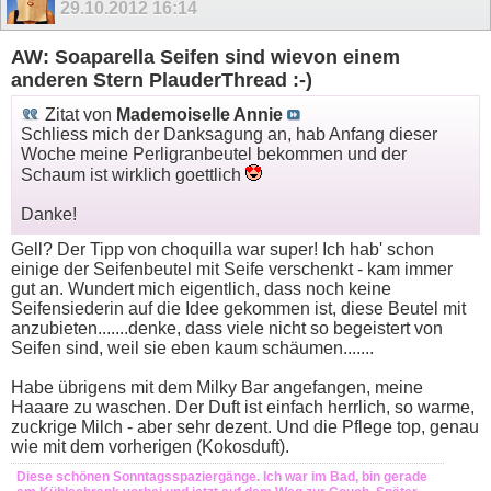
29.10.2012
16:14
AW: Soaparella Seifen sind wievon einem
anderen Stern PlauderThread :-)
Zitat von
Mademoiselle Annie
Schliess mich der Danksagung an, hab Anfang dieser
Woche meine Perligranbeutel bekommen und der
Schaum ist wirklich goettlich
Danke!
Gell? Der Tipp von choquilla war super! Ich hab' schon
einige der Seifenbeutel mit Seife verschenkt - kam immer
gut an. Wundert mich eigentlich, dass noch keine
Seifensiederin auf die Idee gekommen ist, diese Beutel mit
anzubieten.......denke, dass viele nicht so begeistert von
Seifen sind, weil sie eben kaum schäumen.......
Habe übrigens mit dem Milky Bar angefangen, meine
Haaare zu waschen. Der Duft ist einfach herrlich, so warme,
zuckrige Milch - aber sehr dezent. Und die Pflege top, genau
wie mit dem vorherigen (Kokosduft).
Diese schönen Sonntagsspaziergänge. Ich war im Bad, bin gerade