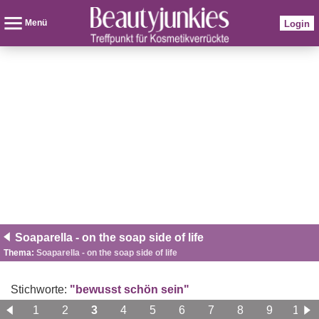
Menü
Login
Soaparella - on the soap side of life
Thema:
Soaparella - on the soap side of life
Stichworte:
"bewusst schön sein"
1
2
3
4
5
6
7
8
9
10