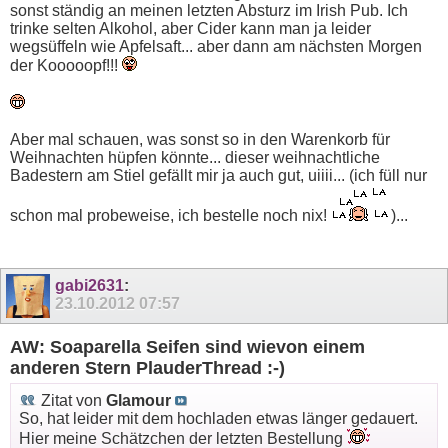
sonst ständig an meinen letzten Absturz im Irish Pub. Ich
trinke selten Alkohol, aber Cider kann man ja leider
wegsüffeln wie Apfelsaft... aber dann am nächsten Morgen
der Kooooopf!!!
Aber mal schauen, was sonst so in den Warenkorb für
Weihnachten hüpfen könnte... dieser weihnachtliche
Badestern am Stiel gefällt mir ja auch gut, uiiii... (ich füll nur
schon mal probeweise, ich bestelle noch nix!
)...
gabi2631
:
23.10.2012
07:57
AW: Soaparella Seifen sind wievon einem
anderen Stern PlauderThread :-)
Zitat von
Glamour
So, hat leider mit dem hochladen etwas länger gedauert.
Hier meine Schätzchen der letzten Bestellung